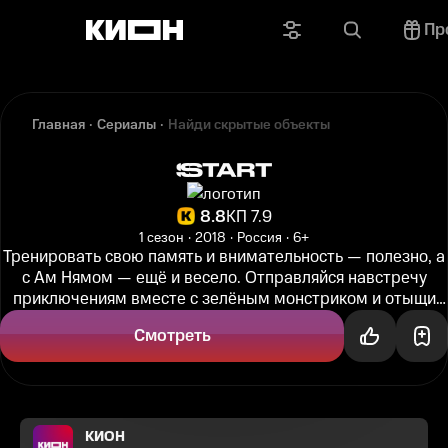
Пр
Главная
Сериалы
Найди скрытые объекты
8.8
КП 7.9
1 сезон
2018
Россия
6+
Тренировать свою память и внимательность — полезно, а
с Ам Нямом — ещё и весело. Отправляйся навстречу
приключениям вместе с зелёным монстриком и отыщи
все спрятанные предметы! ...
Смотреть
КИОН