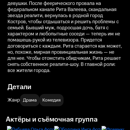
девушки. После феерического провала на
помашешь рукой из телевизора.
помашешь рукой из телевизора.
п
федеральном канале Рита Валеева, скандальная
Придется договориться с
Придется договориться с
П
каждым. Рита старается как
каждым. Рита старается как
к
звезда реалити, вернулась в родной город
может, но, похоже, мирная
может, но, похоже, мирная
м
Костров, чтобы отдышаться и решить проблемы с
провинциальная жизнь — не
провинциальная жизнь — не
для нее. Чтобы отомстить
для нее. Чтобы отомстить
д
семьей. Бывший муж, подросшая дочь, батя с
обидчикам, Рита решает снять
обидчикам, Рита решает снять
о
характером и любопытные соседи — теперь им не
собственное реалити-шоу. В
собственное реалити-шоу. В
с
помашешь рукой из телевизора. Придется
главной роли: все жители
главной роли: все жители
г
города.
города.
г
договориться с каждым. Рита старается как может,
но, похоже, мирная провинциальная жизнь — не
для нее. Чтобы отомстить обидчикам, Рита решает
снять собственное реалити-шоу. В главной роли:
все жители города.
Детали
Жанр
Драма
Комедия
Актёры и съёмочная группа