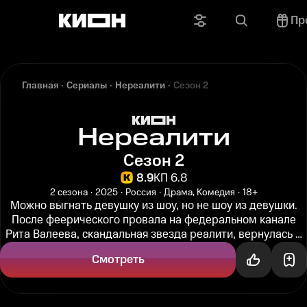
Пр
Главная
Сериалы
Нереалити
Сезон 2
Нереалити
Сезон 2
8.9
КП 6.8
2 сезона
2025
Россия
Драма, Комедия
18+
Можно выгнать девушку из шоу, но не шоу из девушки.
После феерического провала на федеральном канале
Рита Валеева, скандальная звезда реалити, вернулась в
родной город...
Смотреть