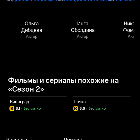
Ольга
Инга
Никол
Дибцева
Оболдина
Фомен
Актёр
Актёр
Актёр
Фильмы и сериалы похожие на
«Сезон 2»
Виноград
Почка
Д
8.1
·
Бесплатно
8.5
·
Бесплатно