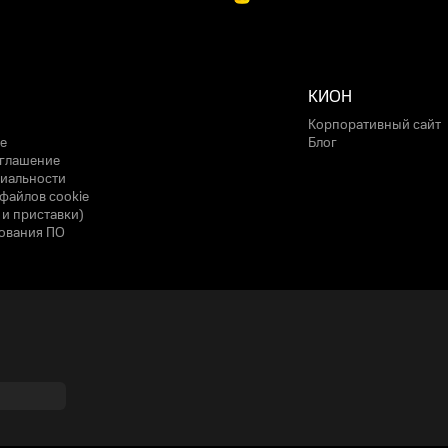
КИОН
Корпоративный сайт
е
Блог
оглашение
иальности
файлов cookie
 и приставки)
ования ПО