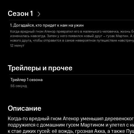
Сезон 1
1. Догадайся, кто придет к нам на ужин
Когда вредный гном Атенор превратил его в маленького человечка, жизнь 
изменилась навсегда. Затем у него появился новый друг – гусак Мартин. А
нового друга, чтобы отправится в самое невероятное путешествие навстр
этого дня у Нильса появилась возможность осуществить свою заветную мечт
12 минут
Трейлеры и прочее
Трейлер 1 сезона
55 секунд
Описание
Когда-то вредный гном Атенор уменьшил деревенског
подружился с домашним гусем Мартином и улетел с ни
к стае диких гусей: её вождь, грозная Акка, а также Пу