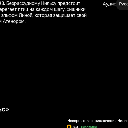
ьёй. Безрассудному Нильсу предстоит
Аудио
Рус
ерегает птиц на каждом шагу: хищники,
с эльфом Линой, которая защищает свой
м Атенором.
ьс»
Невероятные приключения Ниль
8.0
·
Бесплатно