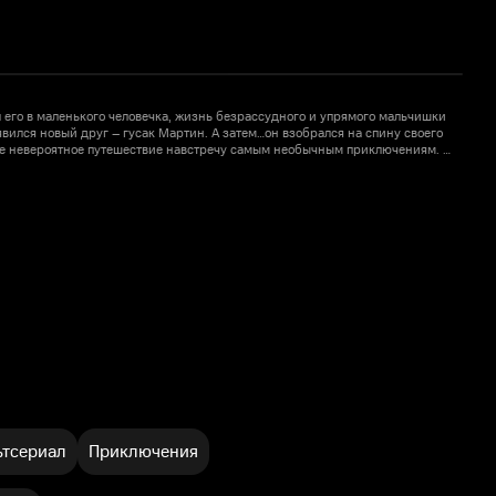
 его в маленького человечка, жизнь безрассудного и упрямого мальчишки
К
явился новый друг – гусак Мартин. А затем…он взобрался на спину своего
и
мое невероятное путешествие навстречу самым необычным приключениям. С
н
ость осуществить свою заветную мечту – летать… Быстро и высоко!
э
1
тсериал
Приключения