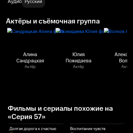
Аудио
Русский
Актёры и съёмочная группа
Алина
Юлия
Алекса
Сандрацкая
Пожидаева
Волко
Актёр
Актёр
Актёр
Фильмы и сериалы похожие на
«Серия 57»
Долгая дорога к счастью
Воспитание чувств
С