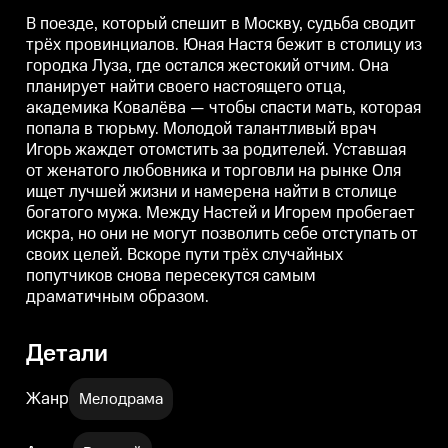
тюрьму. Молодой талантливый
тюрьму. Молодой талантливый
врач Игорь жаждет отомстить за
врач Игорь жаждет отомстить за
в
В поезде, который спешит в Москву, судьба сводит
родителей. Уставшая от
родителей. Уставшая от
р
трёх провинциалов. Юная Настя бежит в столицу из
женатого любовника и торговли
женатого любовника и торговли
ж
городка Луза, где остался жестокий отчим. Она
на рынке Оля ищет лучшей
на рынке Оля ищет лучшей
жизни и намерена найти в
жизни и намерена найти в
планирует найти своего настоящего отца,
столице богатого мужа. Между
столице богатого мужа. Между
с
академика Ковалёва — чтобы спасти мать, которая
Настей и Игорем пробегает
Настей и Игорем пробегает
Н
искра, но они не могут
искра, но они не могут
и
попала в тюрьму. Молодой талантливый врач
позволить себе отступать от
позволить себе отступать от
п
Игорь жаждет отомстить за родителей. Уставшая
своих целей. Вскоре пути трёх
своих целей. Вскоре пути трёх
с
от женатого любовника и торговли на рынке Оля
случайных попутчиков снова
случайных попутчиков снова
с
пересекутся самым
пересекутся самым
ищет лучшей жизни и намерена найти в столице
драматичным образом.
драматичным образом.
богатого мужа. Между Настей и Игорем пробегает
искра, но они не могут позволить себе отступать от
своих целей. Вскоре пути трёх случайных
попутчиков снова пересекутся самым
драматичным образом.
Детали
Жанр
Мелодрама