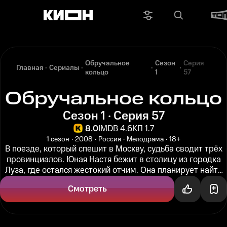
Обручальное
Сезон
Серия
Главная
Сериалы
кольцо
1
57
Обручальное кольцо
Сезон 1 · Серия 57
8.0
IMDB 4.6
КП 1.7
1 сезон
2008
Россия
Мелодрама
18+
В поезде, который спешит в Москву, судьба сводит трёх
провинциалов. Юная Настя бежит в столицу из городка
Луза, где остался жестокий отчим. Она планирует найти
своего...
Смотреть