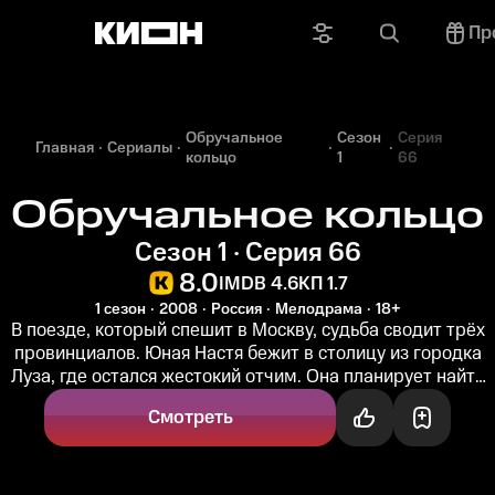
Пр
Обручальное
Сезон
Серия
Главная
Сериалы
кольцо
1
66
Обручальное кольцо
Сезон 1 · Серия 66
8.0
IMDB 4.6
КП 1.7
1 сезон
2008
Россия
Мелодрама
18+
В поезде, который спешит в Москву, судьба сводит трёх
провинциалов. Юная Настя бежит в столицу из городка
Луза, где остался жестокий отчим. Она планирует найти
своего...
Смотреть