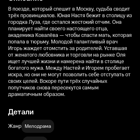
тюрьму. Молодой талантливый
тюрьму. Молодой талантливый
врач Игорь жаждет отомстить за
врач Игорь жаждет отомстить за
в
В поезде, который спешит в Москву, судьба сводит
родителей. Уставшая от
родителей. Уставшая от
р
трёх провинциалов. Юная Настя бежит в столицу из
женатого любовника и торговли
женатого любовника и торговли
ж
городка Луза, где остался жестокий отчим. Она
на рынке Оля ищет лучшей
на рынке Оля ищет лучшей
жизни и намерена найти в
жизни и намерена найти в
планирует найти своего настоящего отца,
столице богатого мужа. Между
столице богатого мужа. Между
с
академика Ковалёва — чтобы спасти мать, которая
Настей и Игорем пробегает
Настей и Игорем пробегает
Н
искра, но они не могут
искра, но они не могут
и
попала в тюрьму. Молодой талантливый врач
позволить себе отступать от
позволить себе отступать от
п
Игорь жаждет отомстить за родителей. Уставшая
своих целей. Вскоре пути трёх
своих целей. Вскоре пути трёх
с
от женатого любовника и торговли на рынке Оля
случайных попутчиков снова
случайных попутчиков снова
с
пересекутся самым
пересекутся самым
ищет лучшей жизни и намерена найти в столице
драматичным образом.
драматичным образом.
богатого мужа. Между Настей и Игорем пробегает
искра, но они не могут позволить себе отступать от
своих целей. Вскоре пути трёх случайных
попутчиков снова пересекутся самым
драматичным образом.
Детали
Жанр
Мелодрама