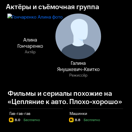
Актёры и съёмочная группа
Алина
Гончаренко
Актёр
Галина
Янушкевич-Квитко
Режиссёр
Фильмы и сериалы похожие на
«Цепляние к авто. Плохо-хорошо»
Гав-гав-гав
Машинки
Р
8.0
·
Бесплатно
8.8
·
Бесплатно