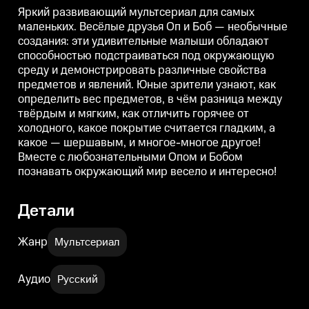
Юные зрители узнают, как
Юные зрители узнают, как
Ю
Яркий развивающий мультсериал для самых
определить вес предметов, в
определить вес предметов, в
о
маленьких. Весёлые друзья Оп и Боб — необычные
чём разница между твёрдым и
чём разница между твёрдым и
создания: эти удивительные малыши обладают
мягким, как отличить горячее от
мягким, как отличить горячее от
м
холодного, какое покрытие
холодного, какое покрытие
х
способностью подстраиваться под окружающую
считается гладким, а какое —
считается гладким, а какое —
с
среду и демонстрировать различные свойства
шершавым, и многое-многое
шершавым, и многое-многое
другое! Вместе с
другое! Вместе с
д
предметов и явлений. Юные зрители узнают, как
любознательными Опом и
любознательными Опом и
определить вес предметов, в чём разница между
Бобом познавать окружающий
Бобом познавать окружающий
твёрдым и мягким, как отличить горячее от
мир весело и интересно!
мир весело и интересно!
м
холодного, какое покрытие считается гладким, а
какое — шершавым, и многое-многое другое!
Вместе с любознательными Опом и Бобом
познавать окружающий мир весело и интересно!
Детали
Жанр
Мультсериал
Аудио
Русский