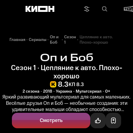
Оп и
Сезон
Цепляние к авто.
Главная
Сериалы
Боб
1
Плохо-хорошо
Оп и Боб
Сезон 1 · Цепляние к авто. Плохо-
хорошо
8.3
КП 8.3
2 сезона
2018
Украина
Мультсериал
0+
Яркий развивающий мультсериал для самых маленьких.
Весёлые друзья Оп и Боб — необычные создания: эти
удивительные малыши обладают способностью
подстраиваться под окружающую...
Смотреть