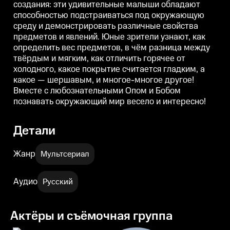
создания: эти удивительные малыши обладают
мягким, как отличить горячее от
мягким, как отличить горячее от
м
холодного, какое покрытие
холодного, какое покрытие
х
способностью подстраиваться под окружающую
считается гладким, а какое —
считается гладким, а какое —
с
среду и демонстрировать различные свойства
шершавым, и многое-многое
шершавым, и многое-многое
другое! Вместе с
другое! Вместе с
д
предметов и явлений. Юные зрители узнают, как
любознательными Опом и
любознательными Опом и
определить вес предметов, в чём разница между
Бобом познавать окружающий
Бобом познавать окружающий
твёрдым и мягким, как отличить горячее от
мир весело и интересно!
мир весело и интересно!
м
холодного, какое покрытие считается гладким, а
какое — шершавым, и многое-многое другое!
Вместе с любознательными Опом и Бобом
познавать окружающий мир весело и интересно!
Детали
Жанр
Мультсериал
Аудио
Русский
Актёры и съёмочная группа