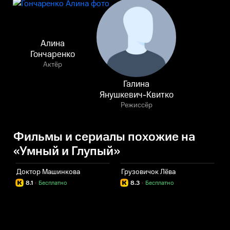
Алина
Гончаренко
Актёр
Галина
Янушкевич-Квитко
Режиссёр
Фильмы и сериалы похожие на
«Умный и Глупый»
Доктор Машинкова
Грузовичок Лёва
С
8.1
·
Бесплатно
8.3
·
Бесплатно