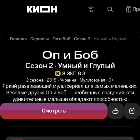
Пр
Главная
Сериалы
Оп и Боб
Сезон 2
Умный и Глупый
Оп и Боб
Сезон 2 · Умный и Глупый
8.3
КП 8.3
2 сезона
2018
Украина
Мультсериал
0+
Яркий развивающий мультсериал для самых маленьких.
Весёлые друзья Оп и Боб — необычные создания: эти
удивительные малыши обладают способностью
подстраиваться под окружающую...
Смотреть