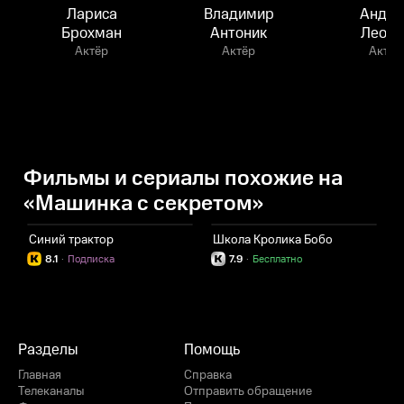
Лариса
Владимир
Андре
Брохман
Антоник
Леоно
Актёр
Актёр
Актёр
Фильмы и сериалы похожие на
«Машинка с секретом»
Синий трактор
Школа Кролика Бобо
Г
8.1
·
Подписка
7.9
·
Бесплатно
Разделы
Помощь
Главная
Справка
Телеканалы
Отправить обращение