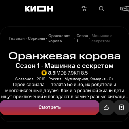
Оранжевая
Сезон
Машинка с
Главная
Сериалы
корова
1
секретом
Оранжевая корова
Сезон 1 · Машинка с секретом
8.5
IMDB 7.9
КП 8.5
6 сезонов
2019
Россия
Мультсериал, Комедия
0+
Герои сериала — телята Бо и Зо, их родители и
многочисленные друзья. Как и в реальной жизни дети
ищут приключений и попадают в самые разные ситуации
— от смешных до опасных...
Смотреть