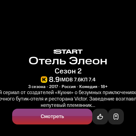
Отель Элеон
Сезон 2
8.9
IMDB 7.6
КП 7.4
3 сезона
2017
Россия
Комедия
18+
 сериал от создателей «Кухни» о безумных приключениях
чного бутик-отеля и ресторана Victor. Заведение возглав
непутевый племянник...
Смотреть