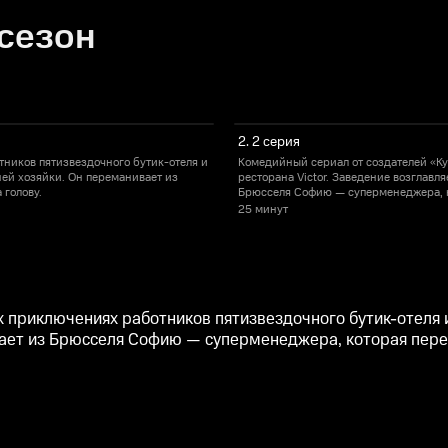
 сезон
2. 2 серия
ников пятизвездочного бутик-отеля и
Комедийный сериал от создателей «Ку
ней хозяйки. Он переманивает из
ресторана Victor. Заведение возглавл
 голову.
Брюсселя Софию — суперменеджера, ко
25 минут
приключениях работников пятизвездочного бутик-отеля и 
ет из Брюсселя Софию — суперменеджера, которая переве