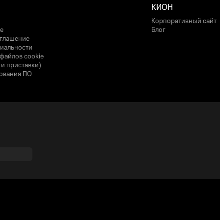
КИОН
Корпоративный сайт
е
Блог
оглашение
иальности
файлов cookie
 и приставки)
ования ПО