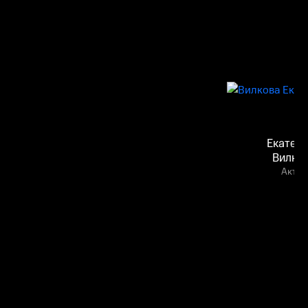
Екатер
Вилко
Актёр