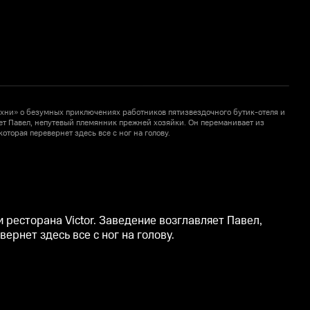
хни» о безумных приключениях работников пятизвездочного бутик-отеля и
К
яет Павел, непутевый племянник прежней хозяйки. Он переманивает из
р
торая перевернет здесь все с ног на голову.
Б
ресторана Victor. Заведение возглавляет Павел,
рнет здесь все с ног на голову.