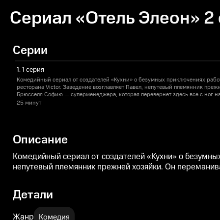
Сериал «Отель Элеон» 2
Серии
1. 1 серия
Комедийный сериал от создателей «Кухни» о безумных приключениях работ
ресторана Victor. Заведение возглавляет Павел, непутевый племянник преж
Брюсселя Софию — суперменеджера, которая перевернет здесь все с ног на
25 минут
Описание
Комедийный сериал от создателей «Кухни» о безумных 
непутевый племянник прежней хозяйки. Он переманива
Детали
Жанр
Комедия