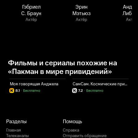
Гэбриел
Эрин
Андре
С. Браун
Мэтьюз
Либма
Актёр
Актёр
Актёр
Фильмы и сериалы похожие на
«Пакман в мире привидений»
Моя говорящая Анджела
СамСам. Космические приключения
S
8.1
·
Бесплатно
7.2
·
Бесплатно
Разделы
Помощь
Главная
Справка
Телеканалы
Отправить обращение