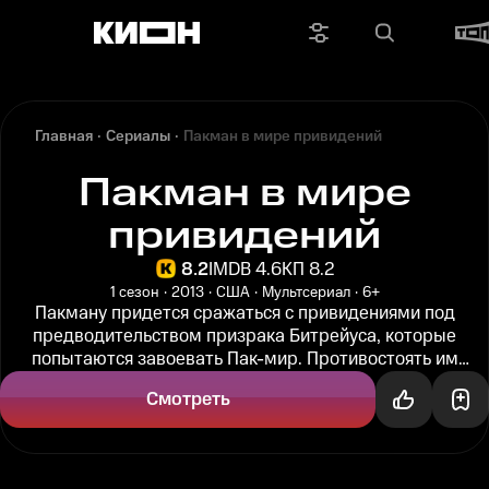
Главная
Сериалы
Пакман в мире привидений
Пакман в мире
привидений
8.2
IMDB 4.6
КП 8.2
1 сезон
2013
США
Мультсериал
6+
Пакману придется сражаться с привидениями под
предводительством призрака Битрейуса, которые
попытаются завоевать Пак-мир. Противостоять им
сможет лишь последний желтый...
Смотреть