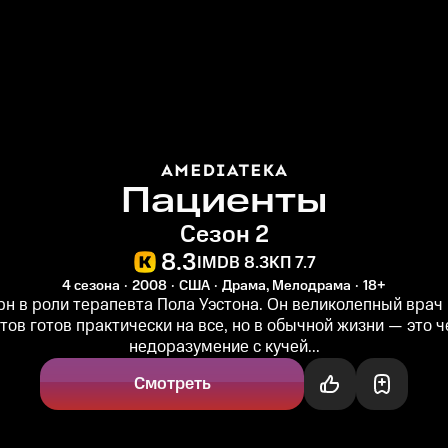
Пациенты
Сезон 2
8.3
IMDB 8.3
КП 7.7
4 сезона
2008
США
Драма, Мелодрама
18+
рн в роли терапевта Пола Уэстона. Он великолепный врач 
тов готов практически на все, но в обычной жизни — это ч
недоразумение с кучей...
Смотреть