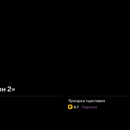
он 2»
Ярмарка тщеславия
8.7
·
Подписка