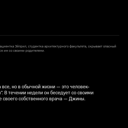
 пациентка Эйприл, студентка архитектурного факультета, скрывает опасный
Ш
ся им со своими родителями.
2
 все, но в обычной жизни — это человек-
". В течении недели он беседует со своими
е своего собственного врача — Джины.