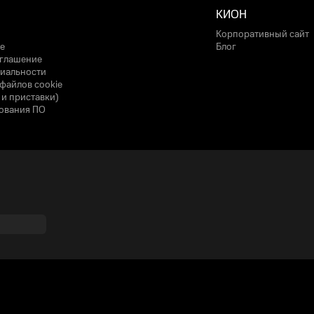
КИОН
Корпоративный сайт
е
Блог
оглашение
иальности
файлов cookie
 и приставки)
ования ПО