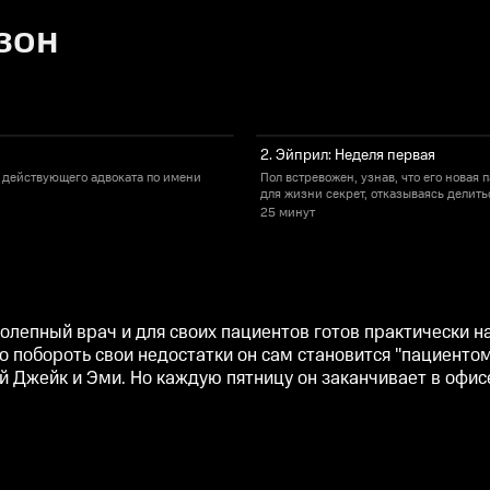
зон
2. Эйприл: Неделя первая
 действующего адвоката по имени
Пол встревожен, узнав, что его новая
для жизни секрет, отказываясь делить
25 минут
олепный врач и для своих пациентов готов практически на
то побороть свои недостатки он сам становится "пациентом
 Джейк и Эми. Но каждую пятницу он заканчивает в офис