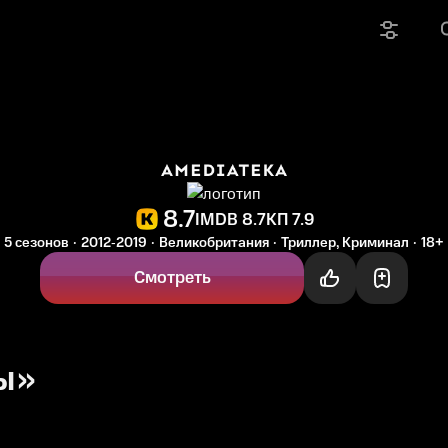
8.7
IMDB 8.7
КП 7.9
5 сезонов
2012‑2019
Великобритания
Триллер, Криминал
18+
Смотреть
ы»