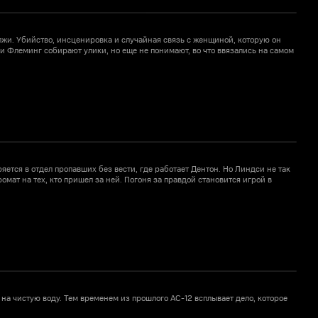
 лжи. Убийство, инсценировка и случайная связь с женщиной, которую он
А
и Флеминг собирают улики, но еще не понимают, во что ввязались на самом
у
н
яется в отдел пропавших без вести, где работает Дентон. Но Линдси не так
О
омат на тех, кто пришел за ней. Погоня за правдой становится игрой в
К
на чистую воду. Тем временем из прошлого AC-12 всплывает дело, которое
С
к