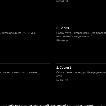
59 минут
2. Серия 2
йство раскрыто, AC-12 уже
Новый труп и старая ложь. Роз пропада
направлении мы движемся?
59 минут
2. Серия 2
скрывается нечто пострашнее
Связь с агентом внутри банды дается
сети.
57 минут