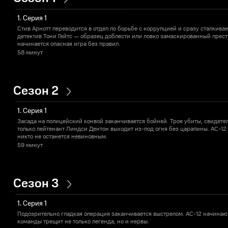
1. Серия 1
Стив Арнотт переводится в отдел по борьбе с коррупцией и сразу сталкива
детектив Тони Гейтс — образец доблести или ловко замаскированный пре
начинается опасная игра без правил.
58 минут
Сезон 2
1. Серия 1
Засада на полицейский конвой заканчивается бойней. Трое убиты, свидет
только лейтенант Линдси Дентон выходит из-под огня без царапины. AC-12
никто не останется невиновным.
59 минут
Сезон 3
1. Серия 1
Подозрительно гладкая операция заканчивается выстрелом. AC-12 начинают 
команды трещит не только легенда, но и нервы.