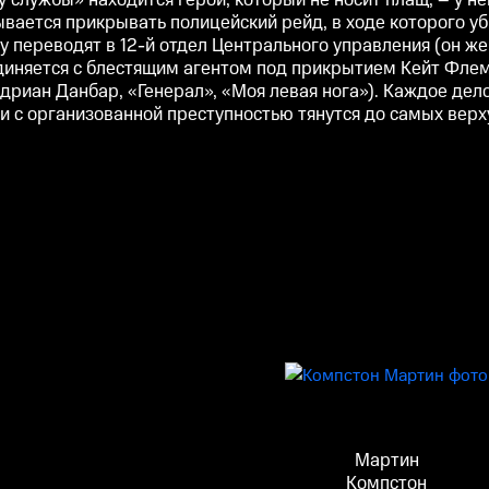
 службы» находится герой, который не носит плащ, – у н
зывается прикрывать полицейский рейд, в ходе которого у
 переводят в 12-й отдел Центрального управления (он же
диняется с блестящим агентом под прикрытием Кейт Флем
риан Данбар, «Генерал», «Моя левая нога»). Каждое дело
и с организованной преступностью тянутся до самых верх
Мартин
Компстон