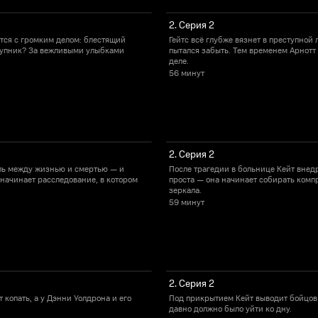
2. Серия 2
ется с громким делом: блестящий
Гейтс всё глубже вязнет в преступной
ступник? За вежливыми улыбками
пытался забыть. Тем временем Арнотт 
деле.
56 минут
2. Серия 2
ель между жизнью и смертью — и
После трагедии в больнице Кейт внедр
 начинает расследование, в котором
проста — она начинает собирать компр
зеркала.
59 минут
2. Серия 2
копать, а у Дэнни Уолдрона и его
Под прикрытием Кейт выводит бойцов 
давно должно было уйти ко дну.