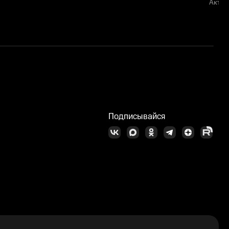
Актёр
П
Подписывайся