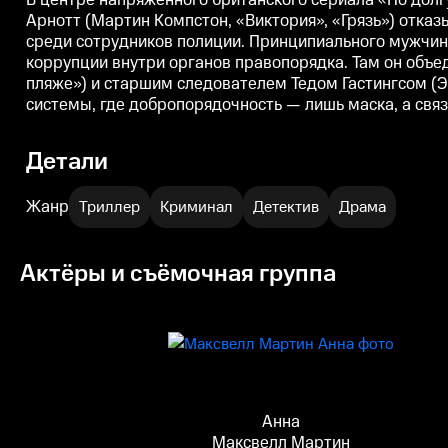
В центре напряженного британского сериала «По долгу
Арнотт (Мартин Компстон, «Виктория», «Грязь») отка
среди сотрудников полиции. Принципиального мужчину
коррупции внутри органов правопорядка. Там он объе
пляже») и старшим следователем Тедом Гастингсом (Эд
системы, где добропорядочность — лишь маска, а связ
Детали
Жанр
Триллер
Криминал
Детектив
Драма
Актёры и съёмочная группа
Анна
Максвелл Мартин