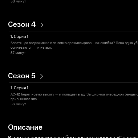
58 минут
Сезон 4
1. Серия 1
Блестящее задержание или ловко срежиссированная ошибка? Пока одно уби
сомневаются — и не зря.
57 минут
Сезон 5
1. Серия 1
AC-12 берет новую высоту — и попадает в ад. За ширмой очередной банды 
привычного зла.
56 минут
Описание