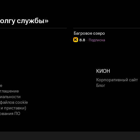
долгу службы»
Багровое озеро
8.8
·
Подписка
КИОН
Корпоративный сайт
е
Блог
оглашение
иальности
файлов cookie
 и приставки)
ования ПО