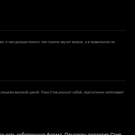
ет, и чем дольше молчит, тем громче звучит вопрос: а в правильном ли
Д
 слишком высокой ценой. Пока Стив рискует собой, преступники затягивают
О