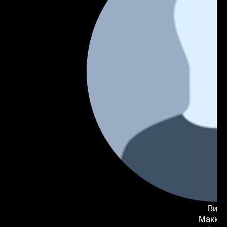
Вики
Маккл