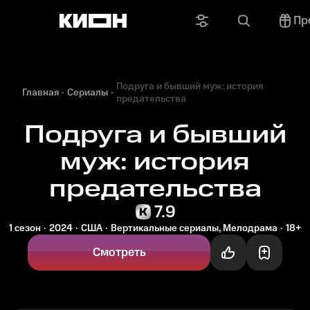
Пр
Подруга и бывший муж: история
Главная
Сериалы
предательства
Подруга и бывший
муж: история
предательства
7.9
1 сезон
2024
США
Вертикальные сериалы, Мелодрама
18+
Смотреть