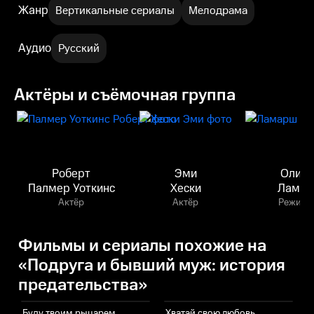
Жанр
Вертикальные сериалы
Мелодрама
Аудио
Русский
Актёры и съёмочная группа
Роберт
Эми
Оливь
Палмер Уоткинс
Хески
Лама
Актёр
Актёр
Режисс
Фильмы и сериалы похожие на
«Подруга и бывший муж: история
предательства»
Буду твоим рыцарем
Хватай свою любовь
Д