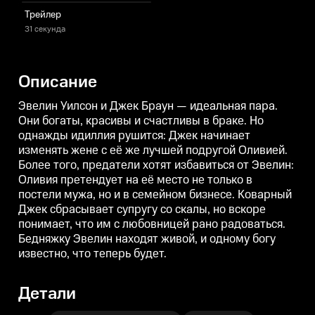
семейном бизнесе. Коварный
семейном бизнесе. Коварный
Трейлер
Джек сбрасывает супругу со
Джек сбрасывает супругу со
Д
скалы, но вскоре понимает, что
скалы, но вскоре понимает, что
с
31 секунда
им с любовницей рано
им с любовницей рано
радоваться. Бедняжку Эвелин
радоваться. Бедняжку Эвелин
р
находят живой, и одному богу
находят живой, и одному богу
н
известно, что теперь будет.
известно, что теперь будет.
и
Описание
Эвелин Уилсон и Джек Браун — идеальная пара.
Они богаты, красивы и счастливы в браке. Но
однажды идиллия рушится: Джек начинает
изменять жене с её же лучшей подругой Оливией.
Более того, предатели хотят избавиться от Эвелин:
Оливия претендует на её место не только в
постели мужа, но и в семейном бизнесе. Коварный
Джек сбрасывает супругу со скалы, но вскоре
понимает, что им с любовницей рано радоваться.
Бедняжку Эвелин находят живой, и одному богу
известно, что теперь будет.
Детали