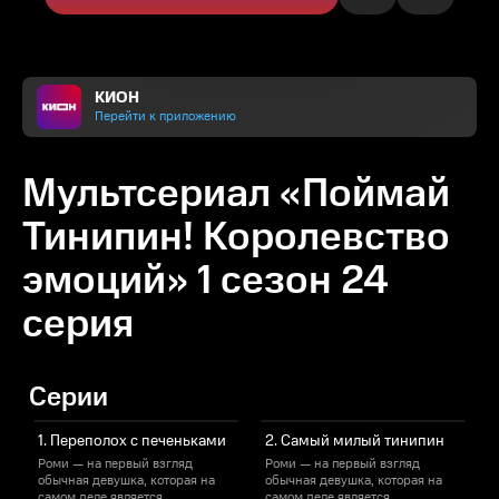
КИОН
Перейти к приложению
Мультсериал «Поймай
Тинипин! Королевство
эмоций» 1 сезон 24
серия
Серии
1. Переполох с печеньками
2. Самый милый тинипин
Роми — на первый взгляд
Роми — на первый взгляд
обычная девушка, которая на
обычная девушка, которая на
о
самом деле является
самом деле является
с