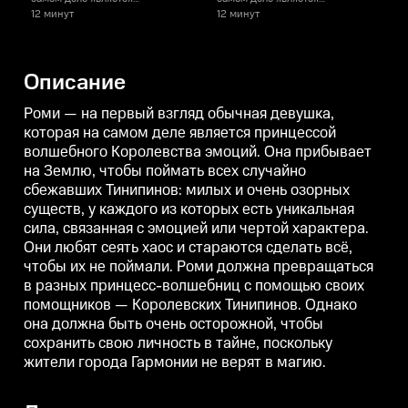
принцессой волшебного
принцессой волшебного
12 минут
12 минут
1
Королевства эмоций. Она
Королевства эмоций. Она
К
прибывает на Землю, чтобы
прибывает на Землю, чтобы
поймать всех случайно
поймать всех случайно
п
сбежавших Тинипинов: милых и
сбежавших Тинипинов: милых и
Описание
очень озорных существ, у
очень озорных существ, у
о
каждого из которых есть
каждого из которых есть
к
уникальная сила, связанная с
уникальная сила, связанная с
у
Роми — на первый взгляд обычная девушка,
эмоцией или чертой характера.
эмоцией или чертой характера.
э
которая на самом деле является принцессой
Они любят сеять хаос и
Они любят сеять хаос и
О
волшебного Королевства эмоций. Она прибывает
стараются сделать всё, чтобы их
стараются сделать всё, чтобы их
с
не поймали. Роми должна
не поймали. Роми должна
на Землю, чтобы поймать всех случайно
превращаться в разных
превращаться в разных
сбежавших Тинипинов: милых и очень озорных
принцесс-волшебниц с
принцесс-волшебниц с
помощью своих помощников —
помощью своих помощников —
существ, у каждого из которых есть уникальная
Королевских Тинипинов.
Королевских Тинипинов.
сила, связанная с эмоцией или чертой характера.
Однако она должна быть очень
Однако она должна быть очень
О
Они любят сеять хаос и стараются сделать всё,
осторожной, чтобы сохранить
осторожной, чтобы сохранить
о
свою личность в тайне,
свою личность в тайне,
с
чтобы их не поймали. Роми должна превращаться
поскольку жители города
поскольку жители города
п
в разных принцесс-волшебниц с помощью своих
Гармонии не верят в магию.
Гармонии не верят в магию.
Г
помощников — Королевских Тинипинов. Однако
она должна быть очень осторожной, чтобы
сохранить свою личность в тайне, поскольку
жители города Гармонии не верят в магию.