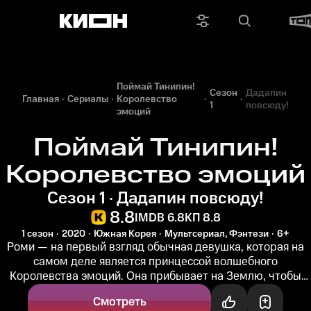
Поймай Тинипин!
Сезон
Дадапин
Главная
Сериалы
Королевство
1
повсюду!
эмоций
Поймай Тинипин!
Королевство эмоций
Сезон 1 · Дадапин повсюду!
8.8
IMDB 6.8
КП 8.8
1 сезон
2020
Южная Корея
Мультсериал, Фэнтези
6+
Роми — на первый взгляд обычная девушка, которая на
самом деле является принцессой волшебного
Королевства эмоций. Она прибывает на Землю, чтобы
поймать всех случайно сбежавших...
Смотреть