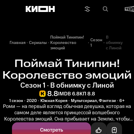
Поймай Тинипин!
В
Сезон
Главная
Сериалы
Королевство
обнимку
1
эмоций
с Линой
Поймай Тинипин!
Королевство эмоций
Сезон 1 · В обнимку с Линой
8.8
IMDB 6.8
КП 8.8
1 сезон
2020
Южная Корея
Мультсериал, Фэнтези
6+
Роми — на первый взгляд обычная девушка, которая на
самом деле является принцессой волшебного
Королевства эмоций. Она прибывает на Землю, чтобы
поймать всех случайно сбежавших...
Смотреть