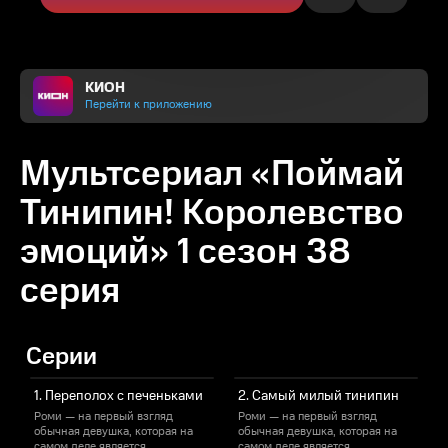
КИОН
Перейти к приложению
Мультсериал «Поймай
Тинипин! Королевство
эмоций» 1 сезон 38
серия
Серии
1. Переполох с печеньками
2. Самый милый тинипин
Роми — на первый взгляд
Роми — на первый взгляд
обычная девушка, которая на
обычная девушка, которая на
о
самом деле является
самом деле является
с