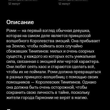
принцессой волшебного
принцессой волшебного
12 минут
12 минут
1
Королевства эмоций. Она
Королевства эмоций. Она
К
прибывает на Землю, чтобы
прибывает на Землю, чтобы
поймать всех случайно
поймать всех случайно
п
сбежавших Тинипинов: милых и
сбежавших Тинипинов: милых и
Описание
очень озорных существ, у
очень озорных существ, у
о
каждого из которых есть
каждого из которых есть
к
уникальная сила, связанная с
уникальная сила, связанная с
у
Роми — на первый взгляд обычная девушка,
эмоцией или чертой характера.
эмоцией или чертой характера.
э
которая на самом деле является принцессой
Они любят сеять хаос и
Они любят сеять хаос и
О
волшебного Королевства эмоций. Она прибывает
стараются сделать всё, чтобы их
стараются сделать всё, чтобы их
с
не поймали. Роми должна
не поймали. Роми должна
на Землю, чтобы поймать всех случайно
превращаться в разных
превращаться в разных
сбежавших Тинипинов: милых и очень озорных
принцесс-волшебниц с
принцесс-волшебниц с
помощью своих помощников —
помощью своих помощников —
существ, у каждого из которых есть уникальная
Королевских Тинипинов.
Королевских Тинипинов.
сила, связанная с эмоцией или чертой характера.
Однако она должна быть очень
Однако она должна быть очень
О
Они любят сеять хаос и стараются сделать всё,
осторожной, чтобы сохранить
осторожной, чтобы сохранить
о
свою личность в тайне,
свою личность в тайне,
с
чтобы их не поймали. Роми должна превращаться
поскольку жители города
поскольку жители города
п
в разных принцесс-волшебниц с помощью своих
Гармонии не верят в магию.
Гармонии не верят в магию.
Г
помощников — Королевских Тинипинов. Однако
она должна быть очень осторожной, чтобы
сохранить свою личность в тайне, поскольку
жители города Гармонии не верят в магию.