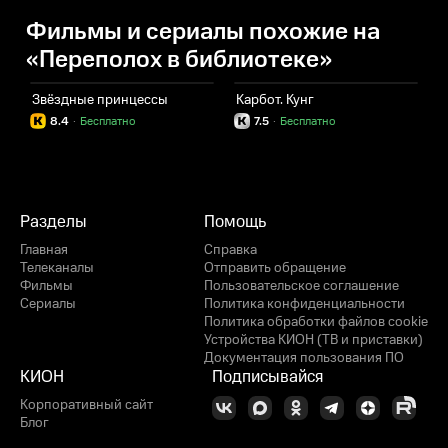
Фильмы и сериалы похожие на
«Переполох в библиотеке»
Звёздные принцессы
Карбот. Кунг
С
8.4
·
Бесплатно
7.5
·
Бесплатно
Разделы
Помощь
Главная
Справка
Телеканалы
Отправить обращение
Фильмы
Пользовательское соглашение
Сериалы
Политика конфиденциальности
Политика обработки файлов cookie
Устройства КИОН (ТВ и приставки)
Документация пользования ПО
КИОН
Подписывайся
Корпоративный сайт
Блог