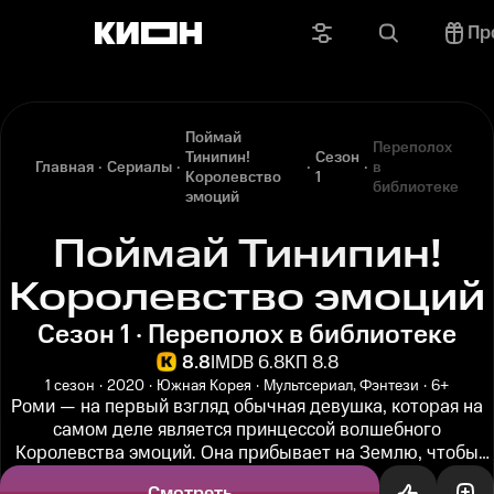
Пр
Поймай
Переполох
Тинипин!
Сезон
Главная
Сериалы
в
Королевство
1
библиотеке
эмоций
Поймай Тинипин!
Королевство эмоций
Сезон 1 · Переполох в библиотеке
8.8
IMDB 6.8
КП 8.8
1 сезон
2020
Южная Корея
Мультсериал, Фэнтези
6+
Роми — на первый взгляд обычная девушка, которая на
самом деле является принцессой волшебного
Королевства эмоций. Она прибывает на Землю, чтобы
поймать всех случайно сбежавших...