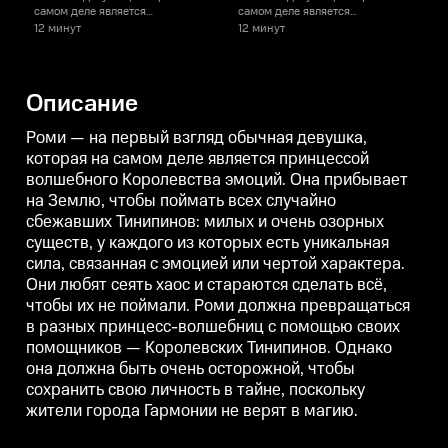
самом деле является
самом деле является
с
принцессой волшебного
принцессой волшебного
12 минут
12 минут
1
Королевства эмоций. Она
Королевства эмоций. Она
К
прибывает на Землю, чтобы
прибывает на Землю, чтобы
поймать всех случайно
поймать всех случайно
п
сбежавших Тинипинов: милых и
сбежавших Тинипинов: милых и
Описание
очень озорных существ, у
очень озорных существ, у
о
каждого из которых есть
каждого из которых есть
к
уникальная сила, связанная с
уникальная сила, связанная с
у
Роми — на первый взгляд обычная девушка,
эмоцией или чертой характера.
эмоцией или чертой характера.
э
которая на самом деле является принцессой
Они любят сеять хаос и
Они любят сеять хаос и
О
волшебного Королевства эмоций. Она прибывает
стараются сделать всё, чтобы их
стараются сделать всё, чтобы их
с
не поймали. Роми должна
не поймали. Роми должна
на Землю, чтобы поймать всех случайно
превращаться в разных
превращаться в разных
сбежавших Тинипинов: милых и очень озорных
принцесс-волшебниц с
принцесс-волшебниц с
помощью своих помощников —
помощью своих помощников —
существ, у каждого из которых есть уникальная
Королевских Тинипинов.
Королевских Тинипинов.
сила, связанная с эмоцией или чертой характера.
Однако она должна быть очень
Однако она должна быть очень
О
Они любят сеять хаос и стараются сделать всё,
осторожной, чтобы сохранить
осторожной, чтобы сохранить
о
свою личность в тайне,
свою личность в тайне,
с
чтобы их не поймали. Роми должна превращаться
поскольку жители города
поскольку жители города
п
в разных принцесс-волшебниц с помощью своих
Гармонии не верят в магию.
Гармонии не верят в магию.
Г
помощников — Королевских Тинипинов. Однако
она должна быть очень осторожной, чтобы
сохранить свою личность в тайне, поскольку
жители города Гармонии не верят в магию.