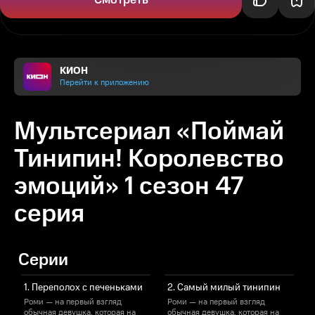
Смотреть
КИОН
Перейти к приложению
Мультсериал «Поймай
Тинипин! Королевство
эмоций» 1 сезон 47
серия
Серии
1. Переполох с печеньками
2. Самый милый тинипин
Роми — на первый взгляд
Роми — на первый взгляд
обычная девушка, которая на
обычная девушка, которая на
о