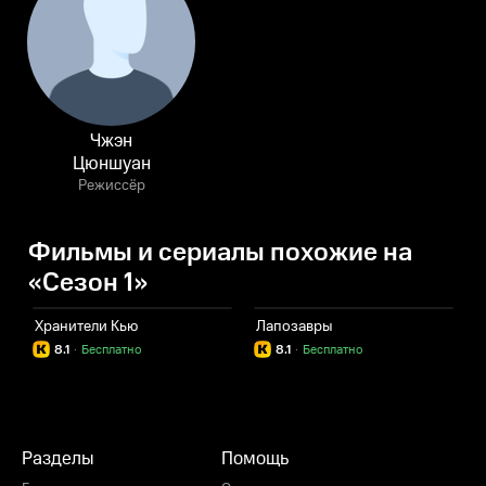
Чжэн
Цюншуан
Режиссёр
Фильмы и сериалы похожие на
«Сезон 1»
Хранители Кью
Лапозавры
П
8.1
·
Бесплатно
8.1
·
Бесплатно
Разделы
Помощь