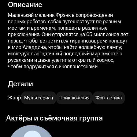
Описание
тираннозавром; попадут в мир
тираннозавром; попадут в мир
т
Аладдина, чтобы найти
Аладдина, чтобы найти
А
волшебную лампу; исследуют
волшебную лампу; исследуют
Маленький мальчик Фрэнк в сопровождении
загадочный подводный мир
загадочный подводный мир
верных роботов-собак путешествует по разным
вместе с русалками и даже
вместе с русалками и даже
в
местам и временам, попадая в различные
улетят в открытый космос,
улетят в открытый космос,
у
чтобы подружиться с
чтобы подружиться с
ч
приключения. Они отправятся на 65 миллионов лет
инопланетянами.
инопланетянами.
назад, чтобы встретиться тираннозавром; попадут
в мир Аладдина, чтобы найти волшебную лампу;
исследуют загадочный подводный мир вместе с
русалками и даже улетят в открытый космос,
чтобы подружиться с инопланетянами.
Детали
Жанр
Мультсериал
Приключения
Фантастика
Актёры и съёмочная группа