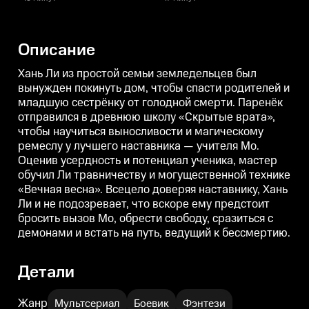
сестрёнку от голодной смерти.
сестрёнку от голодной смерти.
с
Паренёк отправился в древнюю
Паренёк отправился в древнюю
школу «Скрытые врата», чтобы
школу «Скрытые врата», чтобы
ш
научиться выносливости и
научиться выносливости и
н
Описание
магическому ремеслу у лучшего
магическому ремеслу у лучшего
м
наставника — учителя Мо.
наставника — учителя Мо.
н
Оценив усердность и потенциал
Оценив усердность и потенциал
Хань Ли из простой семьи земледельцев был
ученика, мастер обучил Ли
ученика, мастер обучил Ли
у
вынужден покинуть дом, чтобы спасти родителей и
травничеству и могущественной
травничеству и могущественной
младшую сестрёнку от голодной смерти. Паренёк
технике «Вечная весна».
технике «Вечная весна».
т
Всецело доверяя наставнику,
Всецело доверяя наставнику,
В
отправился в древнюю школу «Скрытые врата»,
Хань Ли и не подозревает, что
Хань Ли и не подозревает, что
Х
чтобы научиться выносливости и магическому
вскоре ему предстоит бросить
вскоре ему предстоит бросить
в
вызов Мо, обрести свободу,
вызов Мо, обрести свободу,
в
ремеслу у лучшего наставника — учителя Мо.
сразиться с демонами и встать
сразиться с демонами и встать
с
Оценив усердность и потенциал ученика, мастер
на путь, ведущий к бессмертию.
на путь, ведущий к бессмертию.
н
обучил Ли травничеству и могущественной технике
«Вечная весна». Всецело доверяя наставнику, Хань
Ли и не подозревает, что вскоре ему предстоит
бросить вызов Мо, обрести свободу, сразиться с
демонами и встать на путь, ведущий к бессмертию.
Детали
Жанр
Мультсериал
Боевик
Фэнтези