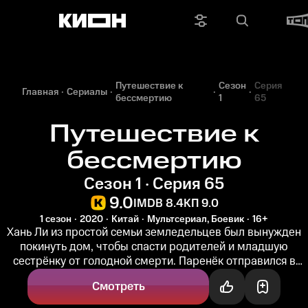
Путешествие к
Сезон
Серия
Главная
Сериалы
бессмертию
1
65
Путешествие к
бессмертию
Сезон 1 · Серия 65
9.0
IMDB 8.4
КП 9.0
1 сезон
2020
Китай
Мультсериал, Боевик
16+
Хань Ли из простой семьи земледельцев был вынужден
покинуть дом, чтобы спасти родителей и младшую
сестрёнку от голодной смерти. Паренёк отправился в
древнюю школу «Скрытые...
Смотреть