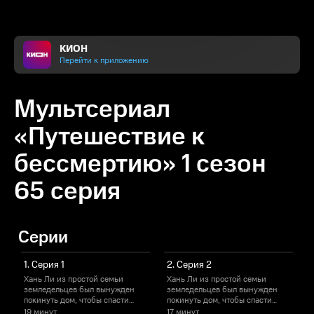
КИОН
Перейти к приложению
Мультсериал
«Путешествие к
бессмертию» 1 сезон
65 серия
Серии
1. Серия 1
2. Серия 2
Хань Ли из простой семьи
Хань Ли из простой семьи
Х
земледельцев был вынужден
земледельцев был вынужден
покинуть дом, чтобы спасти
покинуть дом, чтобы спасти
п
родителей и младшую
родителей и младшую
19 минут
17 минут
1