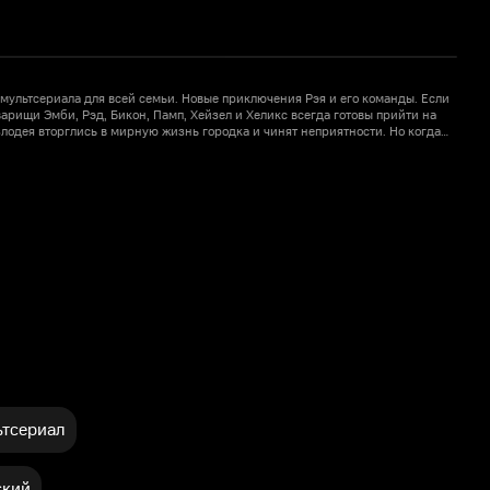
мультсериала для всей семьи. Новые приключения Рэя и его команды. Если
П
варищи Эмби, Рэд, Бикон, Памп, Хейзел и Хеликс всегда готовы прийти на
с
злодея вторглись в мирную жизнь городка и чинят неприятности. Но когда
п
е! Очаровательные герои, эффектная графика,
з
1
епременно подружатся с Рэем и смелыми машинками-пожарными.
тсериал
ский