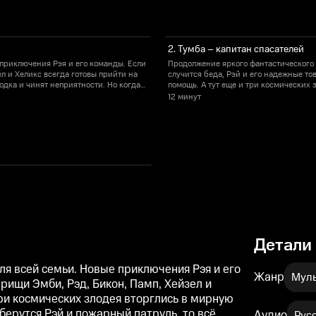
2. Тумба – капитан спасателей
приключения Рэя и его команды. Если
Продолжение яркого фантастического 
л и Хеликс всегда готовы прийти на
случится беда, Рэй и его надежные то
одка и чинят неприятности. Но когда
помощь. А тут еще и три космических 
за дело берутся Рэй и пожарный патруль, то все будет в порядк
12 минут
лыми машинками-пожарными.
познавательные истории – малыши н
Детали
я всей семьи. Новые приключения Рэя и его
Жанр
Муль
рищи Эмби, Рэд, Бикон, Памп, Хейзел и
три космических злодея вторглись в мирную
 берутся Рэй и пожарный патруль, то всё
Аудио
Рус