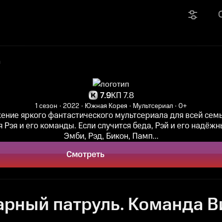
з
7.9
КП 7.8
1 сезон
2022
Южная Корея
Мультсериал
0+
ние яркого фантастического мультсериала для всей сем
 Рэя и его команды. Если случится беда, Рэй и его надёж
Эмби, Рэд, Бикон, Памп...
Смотреть
арный патруль. Команда 