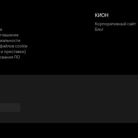
КИОН
Корпоративный сайт
е
Блог
оглашение
иальности
файлов cookie
 и приставки)
ования ПО