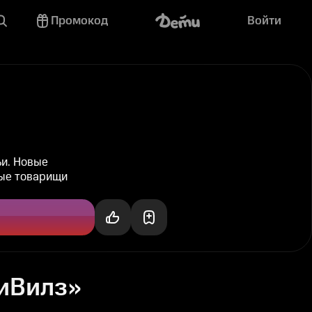
Промокод
Войти
ьи. Новые
ные товарищи
ВиВилз»