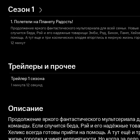
Сезон 1
1. Полетели на Планету Радость!
Продолжение яркого фантастического мультсериала для всей семьи. Новые 
случится беда, Рэй и его надежные товарищи Эмби, Рэд, Бикон, Памп, Хейзе
помощь. А тут еще и три космических злодея вторглись в мирную жизнь гор
за дело берутся Рэй и пожарный патруль, то все будет в порядке! Очаровательные герои, эффектная графика,
12 минут
познавательные истории – малыши непременно подружатся с Рэем и сме
Трейлеры и прочее
Трейлер 1 сезона
1 минута
12 секунд
Описание
Продолжение яркого фантастического мультсериала дл
команды. Если случится беда, Рэй и его надёжные това
Хеликс всегда готовы прийти на помощь. А тут ещё и 
жизнь городка и чинят неприятности. Но когда за дело