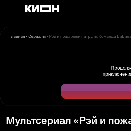
Главная
Сериалы
Рэй и пожарный патруль. Команда ВиВил
Продолже
приключения
Мультсериал «Рэй и пож