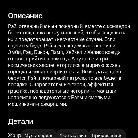
случится беда, Рэй и его
случится беда, Рэй и его
с
надежные товарищи Эмби, Рэд,
надежные товарищи Эмби, Рэд,
Бикон, Памп, Хейзел и Хеликс
Бикон, Памп, Хейзел и Хеликс
Б
Описание
всегда готовы прийти на
всегда готовы прийти на
в
помощь. А тут еще и три
помощь. А тут еще и три
п
космических злодея вторглись в
космических злодея вторглись в
к
Рэй, отважный юный пожарный, вместе с командой
мирную жизнь городка и чинят
мирную жизнь городка и чинят
берет под свою опеку малышей, чтобы защищать
неприятности. Но когда за дело
неприятности. Но когда за дело
н
их и предотвращать несчастные случаи. Если
берутся Рэй и пожарный
берутся Рэй и пожарный
патруль, то все будет в порядке!
патруль, то все будет в порядке!
п
случится беда, Рэй и его надежные товарищи
Очаровательные герои,
Очаровательные герои,
О
Эмби, Рэд, Бикон, Памп, Хейзел и Хеликс всегда
эффектная графика,
эффектная графика,
познавательные истории —
познавательные истории —
готовы прийти на помощь. А тут еще и три
малыши непременно
малыши непременно
космических злодея вторглись в мирную жизнь
подружатся с Рэем и смелыми
подружатся с Рэем и смелыми
городка и чинят неприятности. Но когда за дело
машинками-пожарными.
машинками-пожарными.
берутся Рэй и пожарный патруль, то все будет в
порядке! Очаровательные герои, эффектная
графика, познавательные истории — малыши
непременно подружатся с Рэем и смелыми
машинками-пожарными.
Детали
Жанр
Мультсериал
Фантастика
Приключения