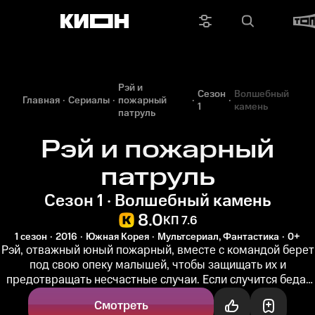
Рэй и
Сезон
Волшебный
Главная
Сериалы
пожарный
1
камень
патруль
Рэй и пожарный
патруль
Сезон 1 · Волшебный камень
8.0
КП 7.6
1 сезон
2016
Южная Корея
Мультсериал, Фантастика
0+
Рэй, отважный юный пожарный, вместе с командой берет
под свою опеку малышей, чтобы защищать их и
предотвращать несчастные случаи. Если случится беда,
Рэй и его надежные...
Смотреть