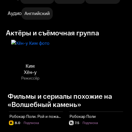
Аудио
Английский
Актёры и съёмочная группа
Ким
Хён-у
Режиссёр
Фильмы и сериалы похожие на
«Волшебный камень»
Робокар Поли. Рой и пожарная безопасность
Робокар Поли
П
8.0
·
Подписка
7.5
·
Подписка