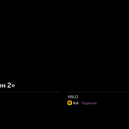
он 2»
HALO
8.6
·
Подписка