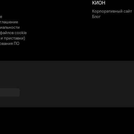
КИОН
Корпоративный сайт
е
Блог
оглашение
иальности
файлов cookie
 и приставки)
ования ПО