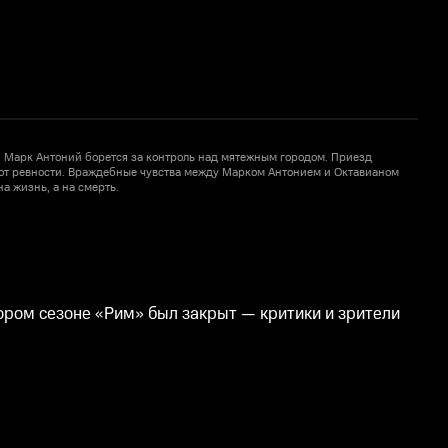
 Марк Антоний борется за контроль над мятежным городом. Приезд
П
 от ревности. Враждебные чувства между Марком Антонием и Октавианом
на жизнь, а на смерть.
А
ором сезоне «Рим» был закрыт — критики и зрители