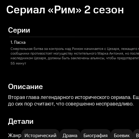
Сериал «Рим» 2 сезон
Серии
1. Пасха
Смертельная битва за контроль над Римом начинается с Цезаря, лежащего м
сообщники противостоят могуществу мстительного Марка Антония, но посл
наследником Цезаря, должны быть заключены альянсы, чтобы предотврати
55 минут
Описание
Вторая глава легендарного исторического сериала. Е
до сих пор считают, что совершенно несправедливо.
Детали
Жанр
Исторический
Драма
Биография
Боевик
В