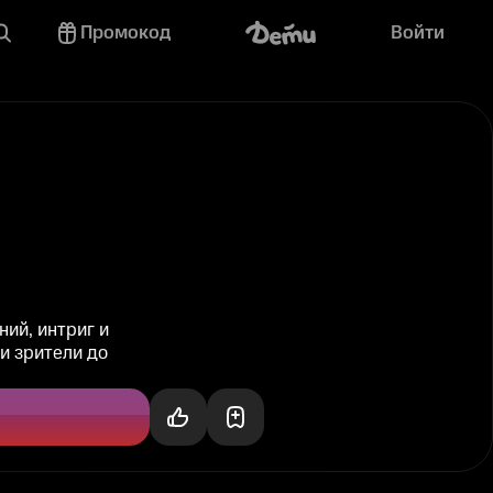
Промокод
Войти
ий, интриг и
и зрители до