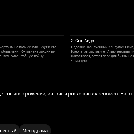
2. Сын Аида
ертвым на полу сената. Брут и его
Недавно назначенный Консулом Рима,
е объявления Октавиана законным
Клеопатры заставляет Атию терзаться
ть полномасштабную войну.
накаляются, готовя поле для битвы не 
51 минута
ще больше сражений, интриг и роскошных костюмов. На вт
оенный
Мелодрама