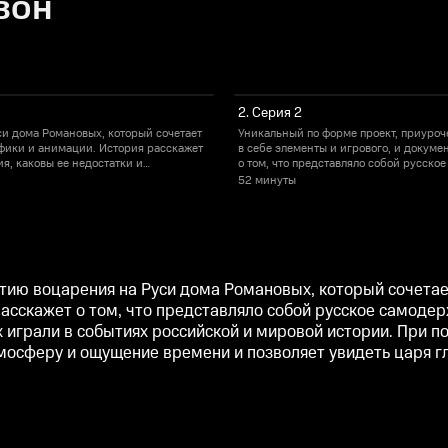
зон
2. Серия 2
и дома Романовых, который сочетает
Уникальный по форме проект, приуроч
афики и анимации. История расскажет
в себе элементы и игрового, и докум
я, каковы ее недостатки и
о том, что представляло собой русско
ссийской и мировой истории. При
преимущества, какую роль монархи д
52 минуты
 которая погружает зрителя в
помощи графики создается максимальн
нников.
атмосферу и ощущение времени и позв
ию воцарения на Руси дома Романовых, который сочетает
асскажет о том, что представляло собой русское самодер
 играли в событиях российской и мировой истории. При 
тмосферу и ощущение времени и позволяет увидеть царя 