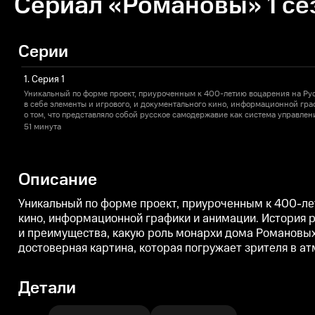
Сериал «Романовы» 1 се
Серии
1. Серия 1
Уникальный по форме проект, приуроченным к 400-летию воцарения на Рус
в себе элементы и игрового, и документального кино, информационной гр
о том, что представляло собой русское самодержавие как система управлени
преимущества, какую роль монархи дома Романовых играли в событиях ро
51 минута
помощи графики создается максимально исторически-достоверная картина,
атмосферу и ощущение времени и позволяет увидеть царя глазами совреме
Описание
Уникальный по форме проект, приуроченным к 400-лет
кино, информационной графики и анимации. История р
и преимущества, какую роль монархи дома Романовых
достоверная картина, которая погружает зрителя в а
Детали