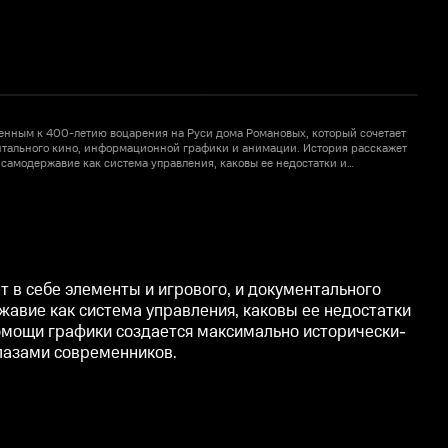
енным к 400-летию воцарения на Руси дома Романовых, который сочетает
У
ентального кино, информационной графики и анимации. История расскажет
в
е самодержавие как система управления, каковы ее недостатки и
о
ома Романовых играли в событиях российской и мировой истории. При
5
о исторически-достоверная картина, которая погружает зрителя в
п
оляет увидеть царя глазами современников.
а
 в себе элементы и игрового, и документального
жавие как система управления, каковы ее недостатки
помощи графики создается максимально исторически-
глазами современников.