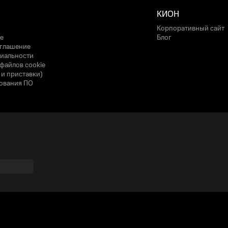
КИОН
Корпоративный сайт
е
Блог
оглашение
иальности
файлов cookie
 и приставки)
ования ПО