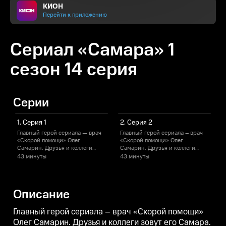
КИОН
Перейти к приложению
Сериал «Самара» 1
сезон 14 серия
Серии
1. Серия 1
2. Серия 2
Главный герой сериала — врач
Главный герой сериала – врач
Г
«Скорой помощи» Олег
«Скорой помощи» Олег
Самарин. Друзья и коллеги
Самарин. Друзья и коллеги
С
зовут его Самара. Бунтарь и
зовут его Самара. Бунтарь и
з
43 минуты
43 минуты
выскочка, он спорит с
выскочка, он спорит с
в
начальством, отпускает шуточки
начальством, отпускает шуточки
н
в адрес коллег и пациентов,
в адрес коллег и пациентов,
в
нарушает все правила и уставы!
нарушает все правила и уставы!
н
Описание
Но Самаре все сходит с рук. Он
Но Самаре все сходит с рук. Он
Н
— хирург от Бога! Каждый день
– хирург от Бога! Каждый день
–
Самара со своей бригадой
Самара со своей бригадой
Главный герой сериала – врач «Скорой помощи»
(фельдшером Леной и
(фельдшером Леной и
Олег Самарин. Друзья и коллеги зовут его Самара.
водителем Михалычем)
водителем Михалычем)