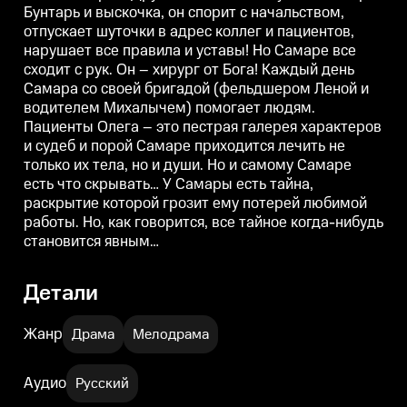
Бунтарь и выскочка, он спорит с начальством,
помогает людям. Пациенты
помогает людям. Пациенты
Олега — это пестрая галерея
Олега – это пестрая галерея
О
отпускает шуточки в адрес коллег и пациентов,
характеров и судеб и порой
характеров и судеб и порой
х
нарушает все правила и уставы! Но Самаре все
Самаре приходится лечить не
Самаре приходится лечить не
С
только их тела, но и души. Но и
только их тела, но и души. Но и
т
сходит с рук. Он – хирург от Бога! Каждый день
самому Самаре есть что
самому Самаре есть что
с
Самара со своей бригадой (фельдшером Леной и
скрывать… У Самары есть тайна,
скрывать… У Самары есть тайна,
с
водителем Михалычем) помогает людям.
раскрытие которой грозит ему
раскрытие которой грозит ему
р
потерей любимой работы. Но,
потерей любимой работы. Но,
п
Пациенты Олега – это пестрая галерея характеров
как говорится, все тайное
как говорится, все тайное
к
и судеб и порой Самаре приходится лечить не
когда-нибудь становится
когда-нибудь становится
к
явным…
явным…
только их тела, но и души. Но и самому Самаре
есть что скрывать… У Самары есть тайна,
раскрытие которой грозит ему потерей любимой
работы. Но, как говорится, все тайное когда-нибудь
становится явным…
Детали
Жанр
Драма
Мелодрама
Аудио
Русский