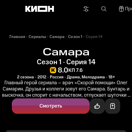
Пр
Главная
Сериалы
Самара
Сезон 1
Серия 14
Самара
Сезон 1 · Серия 14
8.0
КП 7.6
2 сезона
2012
Россия
Драма, Мелодрама
18+
Главный герой сериала – врач «Скорой помощи» Олег
Самарин. Друзья и коллеги зовут его Самара. Бунтарь и
выскочка, он спорит с начальством, отпускает шуточки в
адрес коллег и...
Смотреть