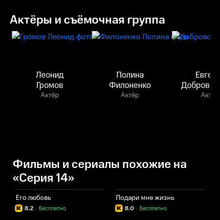
Актёры и съёмочная группа
Леонид
Полина
Евген
Громов
Филоненко
Добровол
Актёр
Актёр
Актёр
Фильмы и сериалы похожие на
«Серия 14»
Его любовь
Подари мне жизнь
С
8.2
·
Бесплатно
8.0
·
Бесплатно