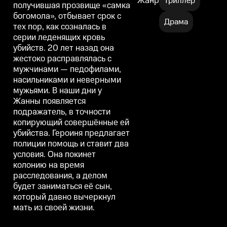
Жанр
Триллер
Героиня предлагает полиции
Героиня предлагает полиции
Г
получившая прозвище «самка
помощь и ставит два условия.
помощь и ставит два условия.
п
богомола», отбывает срок с
Она покинет колонию на время
Она покинет колонию на время
Драма
расследования, а делом будет
расследования, а делом будет
р
тех пор, как созналась в
заниматься её сын, который
заниматься её сын, который
з
серии леденящих кровь
давно вычеркнул мать из своей
давно вычеркнул мать из своей
д
убийств. 20 лет назад она
жизни.
жизни.
жестоко расправлялась с
мужчинами — педофилами,
насильниками и неверными
мужьями. В наши дни у
Жанны появляется
подражатель, в точности
копирующий совершённые ей
убийства. Героиня предлагает
полиции помощь и ставит два
условия. Она покинет
колонию на время
расследования, а делом
будет заниматься её сын,
который давно вычеркнул
мать из своей жизни.