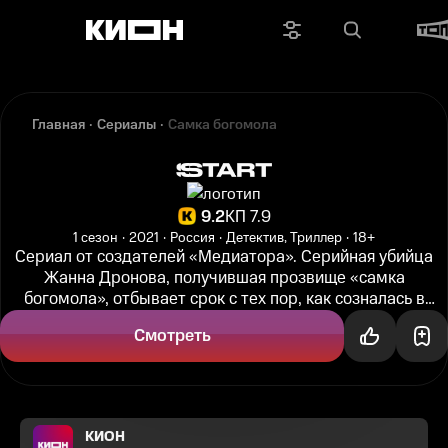
Главная
Сериалы
Самка богомола
9.2
КП 7.9
1 сезон
2021
Россия
Детектив, Триллер
18+
Сериал от создателей «Медиатора». Серийная убийца
Жанна Дронова, получившая прозвище «самка
богомола», отбывает срок с тех пор, как созналась в
серии леденящих кровь убийств...
Смотреть
КИОН