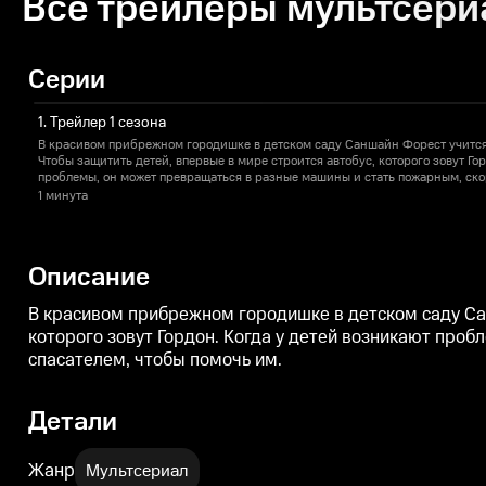
Все трейлеры мультсери
Серии
1. Трейлер 1 сезона
В красивом прибрежном городишке в детском саду Саншайн Форест учится
Чтобы защитить детей, впервые в мире строится автобус, которого зовут Гордон. Когда у детей возникают
проблемы, он может превращаться в разные машины и стать пожарным, ск
самолетом и спасателем, чтобы помочь им.
1 минута
Описание
В красивом прибрежном городишке в детском саду Сан
которого зовут Гордон. Когда у детей возникают про
спасателем, чтобы помочь им.
Детали
Жанр
Мультсериал