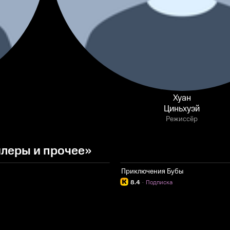
Хуан
Циньхуэй
Режиссёр
леры и прочее»
Приключения Бубы
8.4
·
Подписка