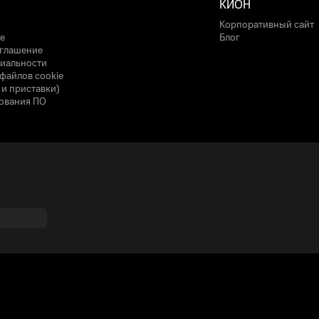
КИОН
Корпоративный сайт
е
Блог
оглашение
иальности
файлов cookie
 и приставки)
ования ПО