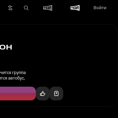
Войти
он
чится группа
тся автобус,