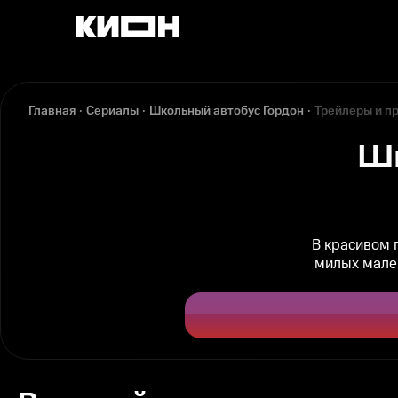
Главная
Сериалы
Школьный автобус Гордон
Трейлеры и п
Ш
В красивом 
милых мален