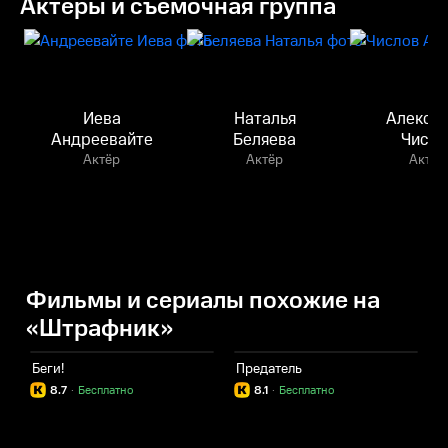
Актёры и съёмочная группа
Иева
Наталья
Алекса
Андреевайте
Беляева
Число
Актёр
Актёр
Актёр
Фильмы и сериалы похожие на
«Штрафник»
Беги!
Предатель
Н
8.7
·
Бесплатно
8.1
·
Бесплатно