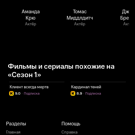
Аманда
Томас
Джо
Крю
Миддлдитч
Брене
Актёр
Актёр
Актёр
Фильмы и сериалы похожие на
«Сезон 1»
Клиент всегда мертв
Кардинал теней
У
9.0
·
Подписка
8.9
·
Подписка
Разделы
Помощь
Главная
Справка