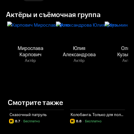
Актёры и съёмочная группа
Мирослава
Юлия
Ольг
Карпович
Александрова
Кузьми
Актёр
Актёр
Актёр
Смотрите также
Сказочный патруль
Колобанга. Только для пользователей Интернета
А
8.7
·
Бесплатно
8.8
·
Бесплатно