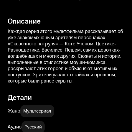
патруля» — Коте Ученом,
патруля» — Коте Ученом,
п
Цветике-Разноцветике,
Цветике-Разноцветике,
Василисе, Лешем, самих
Василисе, Лешем, самих
девочках-волшебницах и
девочках-волшебницах и
Описание
многих других. Сюжеты и
многих других. Сюжеты и
истории, выполненные в
истории, выполненные в
стилистике моушн-комикса,
стилистике моушн-комикса,
Каждая серия этого мультфильма рассказывает об
раскрывают этих героев и
раскрывают этих героев и
р
уже знакомых юным зрителям персонажах
объясняют мотивы их
объясняют мотивы их
«Сказочного патруля» — Коте Ученом, Цветике-
поступков. Зрители узнают о
поступков. Зрители узнают о
п
тайнах и прошлом, которые
тайнах и прошлом, которые
т
Разноцветике, Василисе, Лешем, самих девочках-
были ранее скрыты.
были ранее скрыты.
волшебницах и многих других. Сюжеты и истории,
выполненные в стилистике моушн-комикса,
раскрывают этих героев и объясняют мотивы их
поступков. Зрители узнают о тайнах и прошлом,
которые были ранее скрыты.
Детали
Жанр
Мультсериал
Аудио
Русский