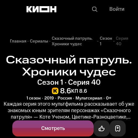
Войти
Сказочный патруль.
Сезон
Серия
Главная
Сериалы
Хроники чудес
1
40
Сказочный патруль.
Хроники чудес
Сезон 1 · Серия 40
8.6
КП 8.6
1 сезон
2019
Россия
Мультсериал
0+
Каждая серия этого мультфильма рассказывает об уже
знакомых юным зрителям персонажах «Сказочного
патруля» — Коте Ученом, Цветике-Разноцветике,
Василисе, Лешем, самих...
Смотреть