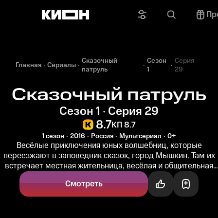
Пр
Сказочный
Сезон
Серия
Главная
Сериалы
патруль
1
29
Сказочный патруль
Сезон 1 · Серия 29
8.7
КП 8.7
1 сезон
2016
Россия
Мультсериал
0+
Весёлые приключения юных волшебниц, которые
переезжают в заповедник сказок, город Мышкин. Там их
встречает местная жительница, весёлая и общительная
Алёнка. Девочки становятся...
Смотреть