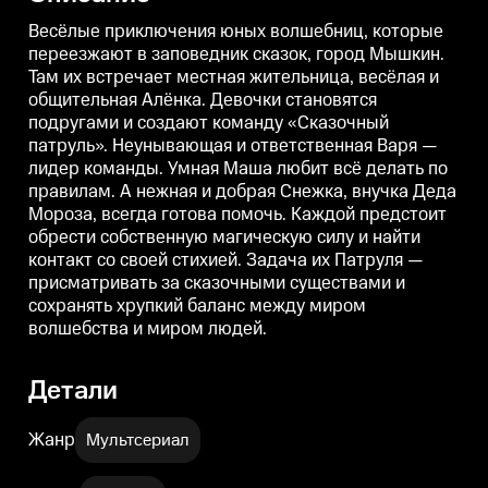
ответственная Варя — лидер
ответственная Варя — лидер
о
команды. Умная Маша любит
команды. Умная Маша любит
Весёлые приключения юных волшебниц, которые
всё делать по правилам. А
всё делать по правилам. А
в
переезжают в заповедник сказок, город Мышкин.
нежная и добрая Снежка,
нежная и добрая Снежка,
Там их встречает местная жительница, весёлая и
внучка Деда Мороза, всегда
внучка Деда Мороза, всегда
в
готова помочь. Каждой
готова помочь. Каждой
г
общительная Алёнка. Девочки становятся
предстоит обрести собственную
предстоит обрести собственную
подругами и создают команду «Сказочный
магическую силу и найти
магическую силу и найти
м
контакт со своей стихией.
контакт со своей стихией.
к
патруль». Неунывающая и ответственная Варя —
Задача их Патруля —
Задача их Патруля —
З
лидер команды. Умная Маша любит всё делать по
присматривать за сказочными
присматривать за сказочными
правилам. А нежная и добрая Снежка, внучка Деда
существами и сохранять
существами и сохранять
хрупкий баланс между миром
хрупкий баланс между миром
Мороза, всегда готова помочь. Каждой предстоит
волшебства и миром людей.
волшебства и миром людей.
обрести собственную магическую силу и найти
контакт со своей стихией. Задача их Патруля —
присматривать за сказочными существами и
сохранять хрупкий баланс между миром
волшебства и миром людей.
Детали
Жанр
Мультсериал