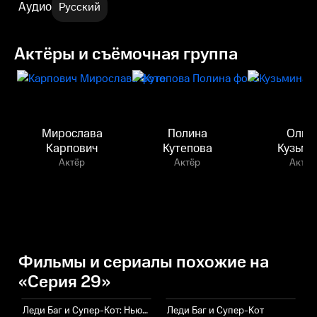
Аудио
Русский
Актёры и съёмочная группа
Мирослава
Полина
Ольг
Карпович
Кутепова
Кузьми
Актёр
Актёр
Актёр
Фильмы и сериалы похожие на
«Серия 29»
Леди Баг и Супер-Кот: Нью-Йорк. Союз героев
Леди Баг и Супер-Кот
Ч