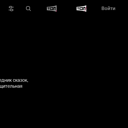
Войти
дник сказок,
бщительная