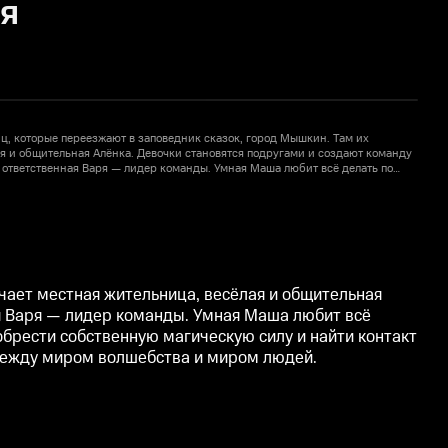
ия
, которые переезжают в заповедник сказок, город Мышкин. Там их
ая и общительная Алёнка. Девочки становятся подругами и создают команду
в
ответственная Варя — лидер команды. Умная Маша любит всё делать по
«
внучка Деда Мороза, всегда готова помочь. Каждой предстоит обрести
п
1
 контакт со своей стихией. Задача их Патруля — присматривать за
с
хрупкий баланс между миром волшебства и миром людей.
чает местная жительница, весёлая и общительная
я Варя — лидер команды. Умная Маша любит всё
обрести собственную магическую силу и найти контакт
 между миром волшебства и миром людей.