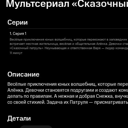
Мультсериал «Сказочный
Серии
1. Серия 1
Весёлые приключения юных волшебниц, которые переезжают в заповедник 
встречает местная жительница, весёлая и общительная Алёнка. Девочки ст
«Сказочный патруль». Неунывающая и ответственная Варя — лидер команды
правилам. А нежная и добрая Снежка, внучка Деда Мороза, всегда готова п
11 минут
собственную магическую силу и найти контакт со своей стихией. Задача и
сказочными существами и сохранять хрупкий баланс между миром волшеб
Описание
Весёлые приключения юных волшебниц, которые перее
Алёнка. Девочки становятся подругами и создают ко
делать по правилам. А нежная и добрая Снежка, внучк
со своей стихией. Задача их Патруля — присматриват
Детали