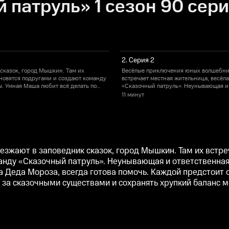
 патруль» 1 сезон 90 сер
2. Серия 2
сказок, город Мышкин. Там их
Весёлые приключения юных волшебниц
ановятся подругами и создают команду
встречает местная жительница, весёл
. Умная Маша любит всё делать по
«Сказочный патруль». Неунывающая и 
омочь. Каждой предстоит обрести
правилам. А нежная и добрая Снежка, 
11 минут
х Патруля — присматривать за
собственную магическую силу и найти
ства и миром людей.
сказочными существами и сохранять 
зжают в заповедник сказок, город Мышкин. Там их встре
манду «Сказочный патруль». Неунывающая и ответственна
а Деда Мороза, всегда готова помочь. Каждой предстоит 
ь за сказочными существами и сохранять хрупкий баланс