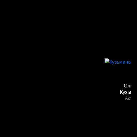
Ольг
Кузьми
Актёр