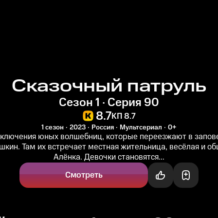
Сказочный патруль
Сезон 1 · Серия 90
8.7
КП 8.7
1 сезон
2023
Россия
Мультсериал
0+
ключения юных волшебниц, которые переезжают в запове
кин. Там их встречает местная жительница, весёлая и о
Алёнка. Девочки становятся...
Смотреть