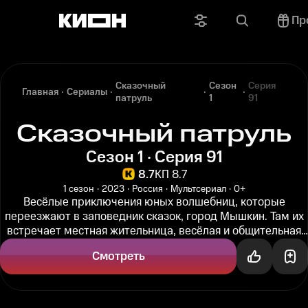
Пр
Сказочный
Сезон
Серия
Главная
Сериалы
патруль
1
91
Сказочный патруль
Сезон 1 · Серия 91
8.7
КП 8.7
1 сезон
2023
Россия
Мультсериал
0+
Весёлые приключения юных волшебниц, которые
переезжают в заповедник сказок, город Мышкин. Там их
встречает местная жительница, весёлая и общительная
Алёнка. Девочки становятся...
Смотреть