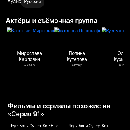
Аудио
Русский
Актёры и съёмочная группа
Мирослава
Полина
Ольг
Карпович
Кутепова
Кузьми
Актёр
Актёр
Актёр
Фильмы и сериалы похожие на
«Серия 91»
Леди Баг и Супер-Кот: Нью-Йорк. Союз героев
Леди Баг и Супер-Кот
Ч