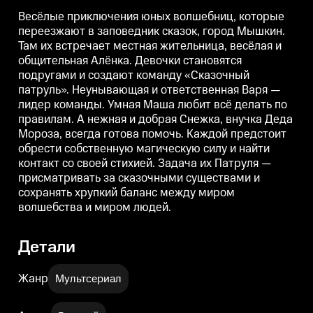
ответственная Варя — лидер
ответственная Варя — лидер
о
команды. Умная Маша любит
команды. Умная Маша любит
Весёлые приключения юных волшебниц, которые
всё делать по правилам. А
всё делать по правилам. А
в
переезжают в заповедник сказок, город Мышкин.
нежная и добрая Снежка,
нежная и добрая Снежка,
Там их встречает местная жительница, весёлая и
внучка Деда Мороза, всегда
внучка Деда Мороза, всегда
в
готова помочь. Каждой
готова помочь. Каждой
г
общительная Алёнка. Девочки становятся
предстоит обрести собственную
предстоит обрести собственную
подругами и создают команду «Сказочный
магическую силу и найти
магическую силу и найти
м
контакт со своей стихией.
контакт со своей стихией.
к
патруль». Неунывающая и ответственная Варя —
Задача их Патруля —
Задача их Патруля —
З
лидер команды. Умная Маша любит всё делать по
присматривать за сказочными
присматривать за сказочными
правилам. А нежная и добрая Снежка, внучка Деда
существами и сохранять
существами и сохранять
хрупкий баланс между миром
хрупкий баланс между миром
Мороза, всегда готова помочь. Каждой предстоит
волшебства и миром людей.
волшебства и миром людей.
обрести собственную магическую силу и найти
контакт со своей стихией. Задача их Патруля —
присматривать за сказочными существами и
сохранять хрупкий баланс между миром
волшебства и миром людей.
Детали
Жанр
Мультсериал