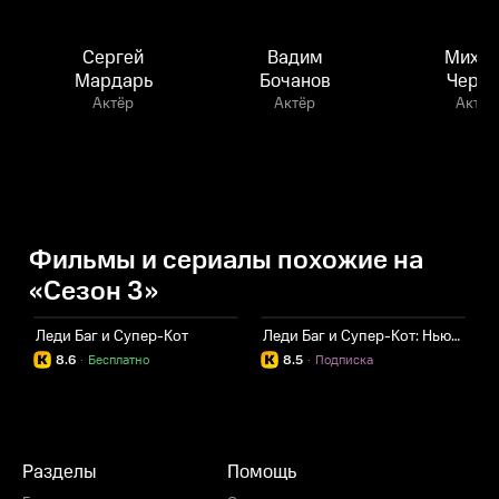
Сергей
Вадим
Михаи
Мардарь
Бочанов
Черня
Актёр
Актёр
Актёр
Фильмы и сериалы похожие на
«Сезон 3»
Леди Баг и Супер-Кот
Леди Баг и Супер-Кот: Нью-Йорк. Союз героев
Ф
8.6
·
Бесплатно
8.5
·
Подписка
Разделы
Помощь