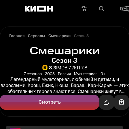
Главная
Сериалы
Смешарики
Сезон 3
Смешарики
Сезон 3
8.3
IMDB 7.7
КП 7.8
7 сезонов
2003
Россия
Мультсериал
0+
Легендарный мультсериал, любимый и детьми, и
взрослыми. Крош, Ёжик, Нюша, Бараш, Кар-Карыч — этих
обаятельных героев знают все. Смешарики живут в
волшебном мире, но...
Смотреть