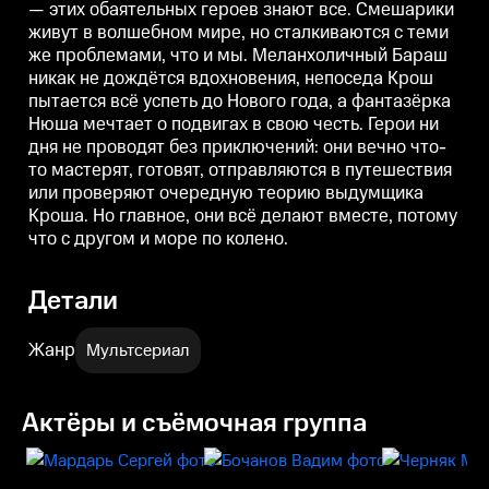
— этих обаятельных героев знают все. Смешарики
подвигах в свою честь. Герои ни
подвигах в свою честь. Герои ни
п
дня не проводят без
дня не проводят без
д
живут в волшебном мире, но сталкиваются с теми
приключений: они вечно что-то
приключений: они вечно что-то
п
же проблемами, что и мы. Меланхоличный Бараш
мастерят, готовят, отправляются
мастерят, готовят, отправляются
м
в путешествия или проверяют
в путешествия или проверяют
в
никак не дождётся вдохновения, непоседа Крош
очередную теорию выдумщика
очередную теорию выдумщика
пытается всё успеть до Нового года, а фантазёрка
Кроша. Но главное, они всё
Кроша. Но главное, они всё
К
Нюша мечтает о подвигах в свою честь. Герои ни
делают вместе, потому что с
делают вместе, потому что с
д
другом и море по колено.
другом и море по колено.
д
дня не проводят без приключений: они вечно что-
то мастерят, готовят, отправляются в путешествия
или проверяют очередную теорию выдумщика
Кроша. Но главное, они всё делают вместе, потому
что с другом и море по колено.
Детали
Жанр
Мультсериал
Актёры и съёмочная группа