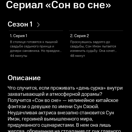
Сериал «Сон во сне»
Сезон 1
1. Серия 1
2. Серия 2
В столице готовятся к пышной
Проснувшись задолго до
К
свадьбе седьмого принца и
свадьбы, Сон Имэн пытается
п
дочери сановника. Но праздник
изменить судьбу. Она хочет
е
превращается в хаос — невеста
уберечь себя от роковой
О
44 минуты
48 минут
внезапно исчезает, оставив
встречи с принцем, но всё
ч
после себя лишь кровь и тайны.
тщетно — ее вновь везут во
Пока двор гудит слухами,
дворец. Каждое действие
с
судьба девушки начинает
кажется запрограммированным,
у
Описание
стремительно меняться.
и старые опасности поджидают
п
на каждом шагу.
Что случится, если проживать «день сурка» внутри
захватывающей и атмосферной дорамы?
Получится «Сон во сне» — нелинейное китайское
фэнтези о девушке по имени Сун Сяоюй.
Неудачливая актриса внезапно становится Сун
Имэн, героиней вымышленного мира,
придуманного сценаристами. В нем она лишь
жертва, обреченная на страдания от рук главного