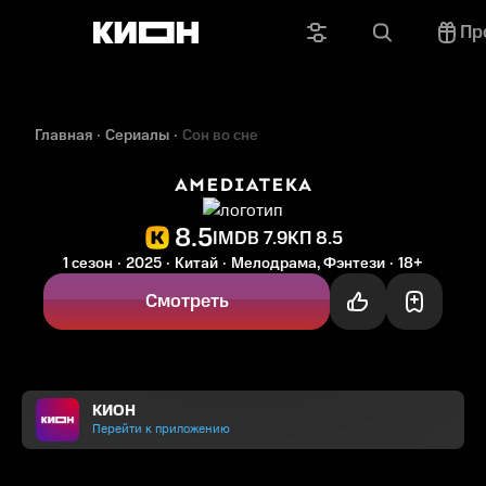
Пр
Главная
Сериалы
Сон во сне
8.5
IMDB 7.9
КП 8.5
1 сезон
2025
Китай
Мелодрама, Фэнтези
18+
Смотреть
КИОН
Перейти к приложению