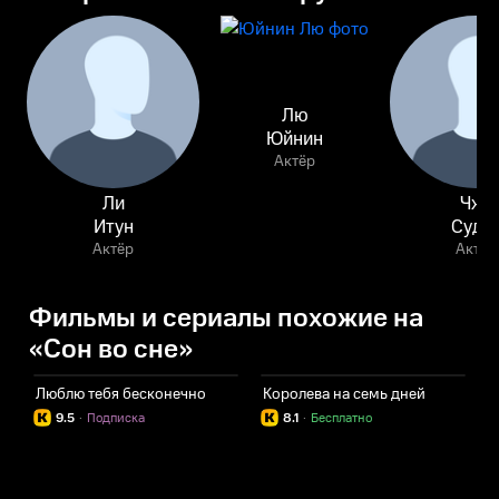
Лю
Юйнин
Актёр
Ли
Чжу
Итун
Судэ
Актёр
Актёр
Фильмы и сериалы похожие на
«Сон во сне»
Люблю тебя бесконечно
Королева на семь дней
Л
9.5
·
Подписка
8.1
·
Бесплатно