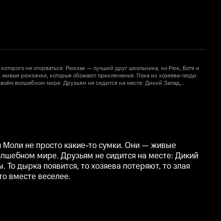
которого не оторваться. Рюкзак — лучший друг школьника, но Рюк, Ботя и
В
— живые рюкзачки, которые обожают приключения. Пока их хозяева-люди
М
 своём волшебном мире. Друзьям не сидится на месте: Дикий Запад,
х
заки нужны везде. Но даже у таких весельчаков бывают неурядицы. То
Д
то злая собака захочет утащить. Несмотря ни на что, Рюк, Ботя и Моли всегда
д
у что вместе веселее.
в
и Моли не просто какие-то сумки. Они — живые
олшебном мире. Друзьям не сидится на месте: Дикий
То дырка появится, то хозяева потеряют, то злая
то вместе веселее.