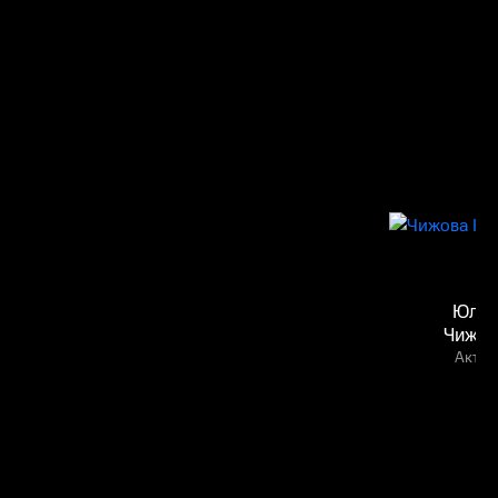
Юли
Чижов
Актёр