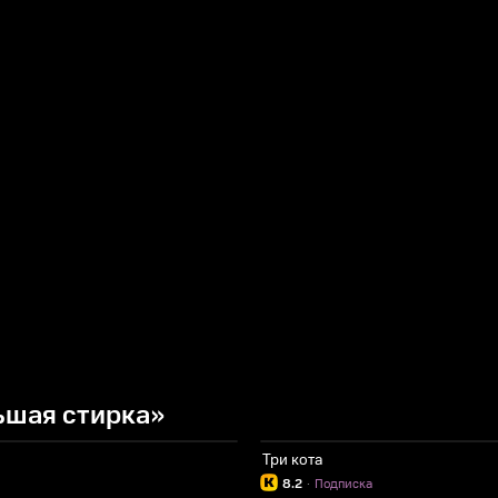
ьшая стирка»
Три кота
8.2
·
Подписка