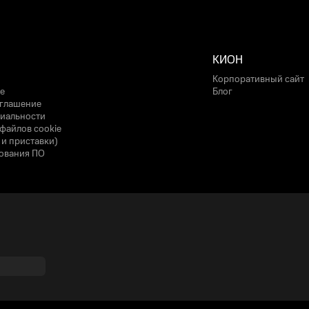
КИОН
Корпоративный сайт
е
Блог
оглашение
иальности
файлов cookie
 и приставки)
ования ПО