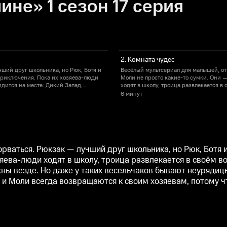
ине» 1 сезон 17 серия
2. Комната чудес
чший друг школьника, но Рюк, Ботя и
Весёлый мультсериал для малышей, от 
приключения. Пока их хозяева-люди
Моли не просто какие-то сумки. Они 
идится на месте: Дикий Запад,
ходят в школу, троица развлекается в
весельчаков бывают неурядицы. То
Древний Египет, Средневековье — рюк
6 минут
тря ни на что, Рюк, Ботя и Моли всегда
дырка появится, то хозяева потеряют, 
возвращаются к своим хозяевам, потом
рваться. Рюкзак — лучший друг школьника, но Рюк, Ботя 
яева-люди ходят в школу, троица развлекается в своём в
ы везде. Но даже у таких весельчаков бывают неурядицы. 
я и Моли всегда возвращаются к своим хозяевам, потому ч