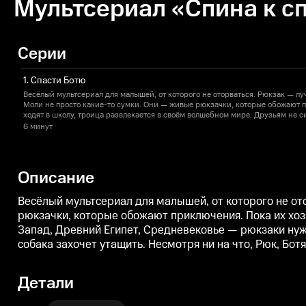
Мультсериал «Спина к сп
Серии
1. Спасти Ботю
Весёлый мультсериал для малышей, от которого не оторваться. Рюкзак — лу
Моли не просто какие-то сумки. Они — живые рюкзачки, которые обожают 
ходят в школу, троица развлекается в своём волшебном мире. Друзьям не с
Древний Египет, Средневековье — рюкзаки нужны везде. Но даже у таких 
6 минут
дырка появится, то хозяева потеряют, то злая собака захочет утащить. Несмо
возвращаются к своим хозяевам, потому что вместе веселее.
Описание
Весёлый мультсериал для малышей, от которого не ото
рюкзачки, которые обожают приключения. Пока их хоз
Запад, Древний Египет, Средневековье — рюкзаки нужн
собака захочет утащить. Несмотря ни на что, Рюк, Бот
Детали