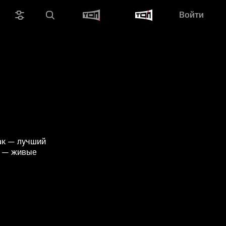
Войти
ак — лучший
и — живые