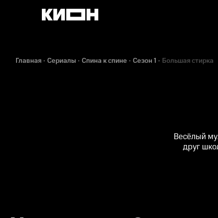
Главная
Сериалы
Спина к спине
Сезон 1
Большая стирка
Весёлый му
друг шко