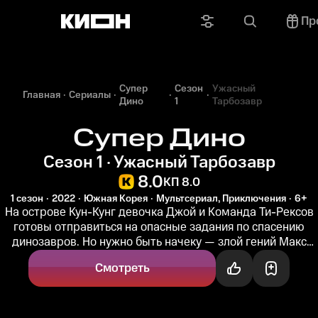
Пр
Супер
Сезон
Ужасный
Главная
Сериалы
Дино
1
Тарбозавр
Супер Дино
Сезон 1 · Ужасный Тарбозавр
8.0
КП 8.0
1 сезон
2022
Южная Корея
Мультсериал, Приключения
6+
На острове Кун-Кунг девочка Джой и Команда Ти-Рексов
готовы отправиться на опасные задания по спасению
динозавров. Но нужно быть начеку — злой гений Макс
собирается отловить...
Смотреть