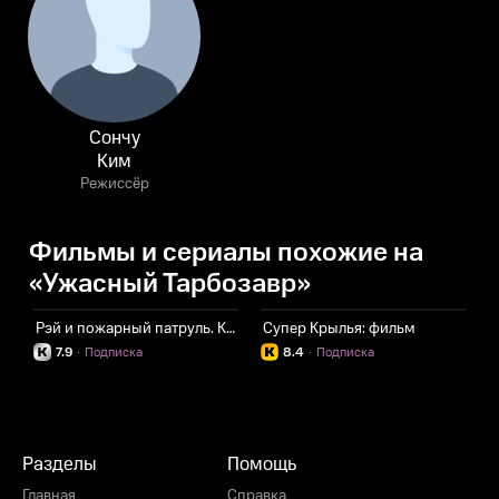
Сончу
Ким
Режиссёр
Фильмы и сериалы похожие на
«Ужасный Тарбозавр»
Рэй и пожарный патруль. Команда ВиВилз
Супер Крылья: фильм
Д
7.9
·
Подписка
8.4
·
Подписка
Разделы
Помощь
Главная
Справка