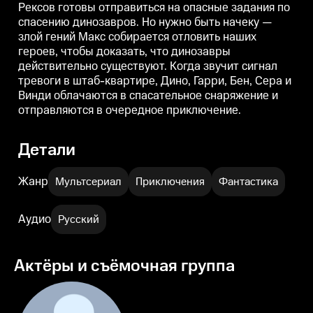
Рексов готовы отправиться на опасные задания по
Сера и Винди облачаются в
Сера и Винди облачаются в
С
спасению динозавров. Но нужно быть начеку —
спасательное снаряжение и
спасательное снаряжение и
отправляются в очередное
отправляются в очередное
о
злой гений Макс собирается отловить наших
приключение.
приключение.
героев, чтобы доказать, что динозавры
действительно существуют. Когда звучит сигнал
тревоги в штаб-квартире, Дино, Гарри, Бен, Сера и
Винди облачаются в спасательное снаряжение и
отправляются в очередное приключение.
Детали
Жанр
Мультсериал
Приключения
Фантастика
Аудио
Русский
Актёры и съёмочная группа