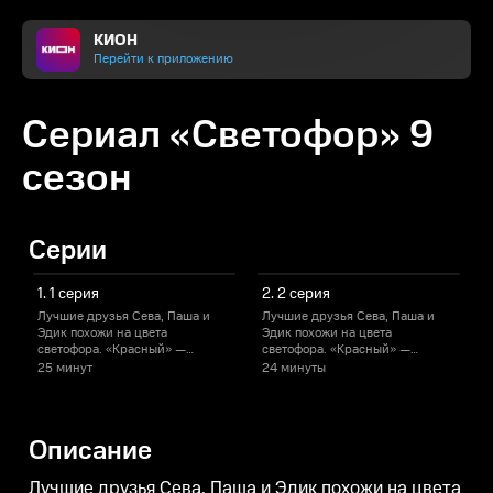
КИОН
Перейти к приложению
Сериал «Светофор» 9
сезон
Серии
1. 1 серия
2. 2 серия
Лучшие друзья Сева, Паша и
Лучшие друзья Сева, Паша и
Эдик похожи на цвета
Эдик похожи на цвета
Э
светофора. «Красный» —
светофора. «Красный» —
грустный, женатый, вставший
грустный, женатый, вставший
г
25 минут
24 минуты
на месте. «Желтый» — словно в
на месте. «Желтый» — словно в
н
ожидании. И «зеленый» —
ожидании. И «зеленый» —
драйвовый, без тормозов и
драйвовый, без тормозов и
д
запретов. У каждого своя жизнь,
запретов. У каждого своя жизнь,
з
Описание
свой ритм, но судьба
свой ритм, но судьба
с
непредсказуема. И в любой
непредсказуема. И в любой
н
момент твой цвет может
момент твой цвет может
м
Лучшие друзья Сева, Паша и Эдик похожи на цвета