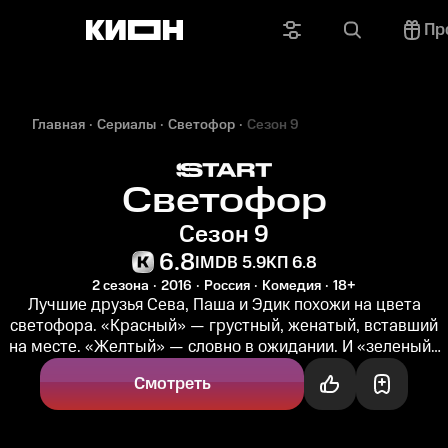
Пр
Главная
Сериалы
Светофор
Сезон 9
Светофор
Сезон 9
6.8
IMDB 5.9
КП 6.8
2 сезона
2016
Россия
Комедия
18+
Лучшие друзья Сева, Паша и Эдик похожи на цвета
светофора. «Красный» — грустный, женатый, вставший
на месте. «Желтый» — словно в ожидании. И «зеленый»
— драйвовый, без...
Смотреть