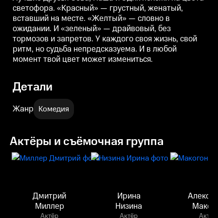
измениться.
измениться.
светофора. «Красный» — грустный, женатый,
вставший на месте. «Желтый» — словно в
ожидании. И «зеленый» — драйвовый, без
тормозов и запретов. У каждого своя жизнь, свой
ритм, но судьба непредсказуема. И в любой
момент твой цвет может измениться.
Детали
Жанр
Комедия
Актёры и съёмочная группа
Дмитрий
Ирина
Алекса
Миллер
Низина
Маког
Актёр
Актёр
Актёр