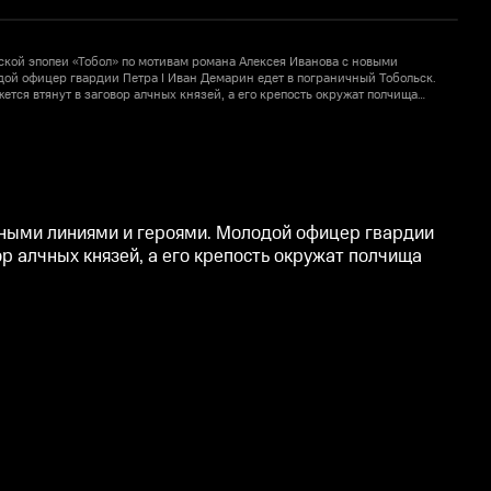
кой эпопеи «Тобол» по мотивам романа Алексея Иванова с новыми
ой офицер гвардии Петра I Иван Демарин едет в пограничный Тобольск.
жется втянут в заговор алчных князей, а его крепость окружат полчища
О
ными линиями и героями. Молодой офицер гвардии
ор алчных князей, а его крепость окружат полчища