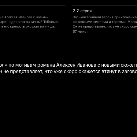
2. 2 серия
на Алексея Иванова с новыми
Восьмисерийная версия приключенчес
арин едет в пограничный Тобольск.
сюжетными линиями и героями. Молод
, а его крепость окружат полчища
Он не представляет, что уже скоро ока
джунгар.
57 минут
ол» по мотивам романа Алексея Иванова с новыми сюжет
 не представляет, что уже скоро окажется втянут в загов