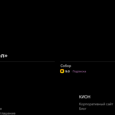
ол»
Собор
9.0
·
Подписка
КИОН
Корпоративный сайт
е
Блог
оглашение