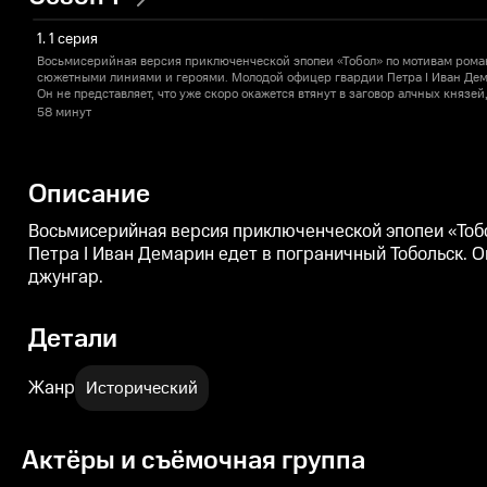
1. 1 серия
Восьмисерийная версия приключенческой эпопеи «Тобол» по мотивам рома
сюжетными линиями и героями. Молодой офицер гвардии Петра I Иван Дем
Он не представляет, что уже скоро окажется втянут в заговор алчных князей
джунгар.
58 минут
Описание
Восьмисерийная версия приключенческой эпопеи «Тоб
Петра I Иван Демарин едет в пограничный Тобольск. Он
джунгар.
Детали
Жанр
Исторический
Актёры и съёмочная группа