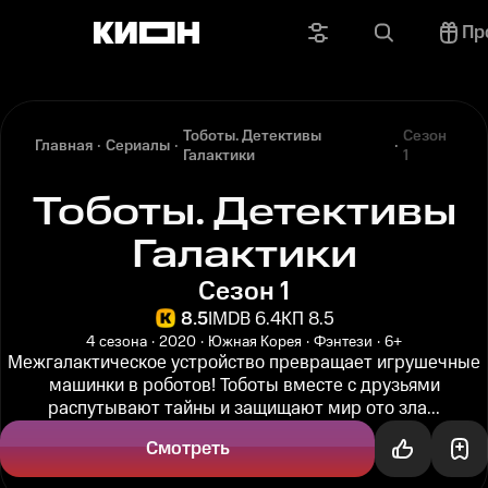
Пр
Тоботы. Детективы
Сезон
Главная
Сериалы
Галактики
1
Тоботы. Детективы
Галактики
Сезон 1
8.5
IMDB 6.4
КП 8.5
4 сезона
2020
Южная Корея
Фэнтези
6+
Межгалактическое устройство превращает игрушечные
машинки в роботов! Тоботы вместе с друзьями
распутывают тайны и защищают мир ото зла...
Смотреть