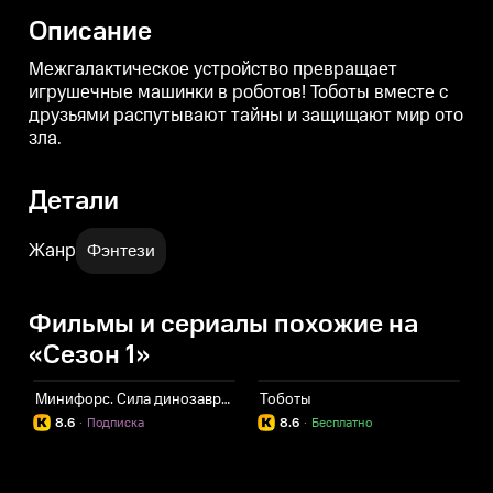
Описание
Межгалактическое устройство превращает
игрушечные машинки в роботов! Тоботы вместе с
друзьями распутывают тайны и защищают мир ото
зла.
Детали
Жанр
Фэнтези
Фильмы и сериалы похожие на
«Сезон 1»
Минифорс. Сила динозавров
Тоботы
К
8.6
·
Подписка
8.6
·
Бесплатно