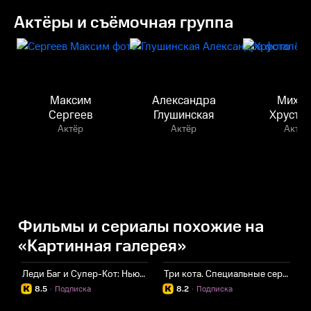
Актёры и съёмочная группа
Максим
Александра
Михаи
Сергеев
Глушинская
Хруста
Актёр
Актёр
Актёр
Фильмы и сериалы похожие на
«Картинная галерея»
Леди Баг и Супер-Кот: Нью-Йорк. Союз героев
Три кота. Специальные серии
Л
8.5
·
Подписка
8.2
·
Подписка