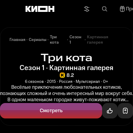
Пр
Три
Сезон
Картинная
Главная
Сериалы
кота
1
галерея
Три кота
Сезон 1 · Картинная галерея
8.2
6 сезонов
2015
Россия
Мультсериал
0+
Весёлые приключения любознательных котиков,
познающих сложный и очень интересный мир вокруг себя.
В одном маленьком городке живут-поживают котик
Коржик, его брат Компот и...
Смотреть