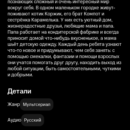
познающих сложный и очень интересный мир
домой что-нибудь вкусненькое,
домой что-нибудь вкусненькое,
д
вокруг себя. В одном маленьком городке живут-
а мама шьёт детскую одежду.
а мама шьёт детскую одежду.
а
Каждый день ребята узнают
Каждый день ребята узнают
поживают котик Коржик, его брат Компот и
что-то новое и придумывают,
что-то новое и придумывают,
ч
сестрёнка Карамелька. У них есть уютный дом,
чем себя занять: с помощью
чем себя занять: с помощью
ч
смекалки, фантазии и помощи
смекалки, фантазии и помощи
жизнерадостные друзья, любящие мама и папа.
взрослых они учатся помогать
взрослых они учатся помогать
в
Папа работает на кондитерской фабрике и всегда
друг другу, находить выход из
друг другу, находить выход из
д
приносит домой что-нибудь вкусненькое, а мама
любой ситуации, быть
любой ситуации, быть
самостоятельными, чуткими и
самостоятельными, чуткими и
шьёт детскую одежду. Каждый день ребята узнают
добрыми.
добрыми.
что-то новое и придумывают, чем себя занять: с
помощью смекалки, фантазии и помощи взрослых
они учатся помогать друг другу, находить выход из
любой ситуации, быть самостоятельными, чуткими
и добрыми.
Детали
Жанр
Мультсериал
Аудио
Русский