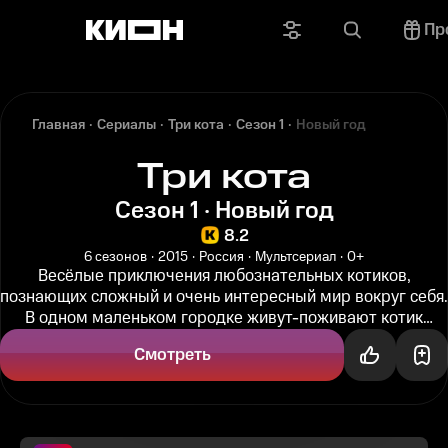
Пр
Главная
Сериалы
Три кота
Сезон 1
Новый год
Три кота
Сезон 1 · Новый год
8.2
6 сезонов
2015
Россия
Мультсериал
0+
Весёлые приключения любознательных котиков,
познающих сложный и очень интересный мир вокруг себя.
В одном маленьком городке живут-поживают котик
Коржик, его брат Компот и...
Смотреть