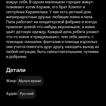
вокруг себя. В одном маленьком городке живут-
а мама шьёт детскую одежду.
а мама шьёт детскую одежду.
а
Каждый день ребята узнают
Каждый день ребята узнают
поживают котик Коржик, его брат Компот и
что-то новое и придумывают,
что-то новое и придумывают,
ч
сестрёнка Карамелька. У них есть уютный дом,
чем себя занять: с помощью
чем себя занять: с помощью
ч
смекалки, фантазии и помощи
смекалки, фантазии и помощи
жизнерадостные друзья, любящие мама и папа.
взрослых они учатся помогать
взрослых они учатся помогать
в
Папа работает на кондитерской фабрике и всегда
друг другу, находить выход из
друг другу, находить выход из
д
приносит домой что-нибудь вкусненькое, а мама
любой ситуации, быть
любой ситуации, быть
самостоятельными, чуткими и
самостоятельными, чуткими и
шьёт детскую одежду. Каждый день ребята узнают
добрыми.
добрыми.
что-то новое и придумывают, чем себя занять: с
помощью смекалки, фантазии и помощи взрослых
они учатся помогать друг другу, находить выход из
любой ситуации, быть самостоятельными, чуткими
и добрыми.
Детали
Жанр
Мультсериал
Аудио
Русский