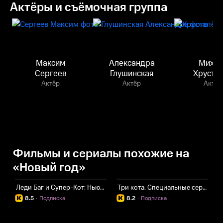
Актёры и съёмочная группа
Максим
Александра
Михаи
Сергеев
Глушинская
Хруста
Актёр
Актёр
Актёр
Фильмы и сериалы похожие на
«Новый год»
Леди Баг и Супер-Кот: Нью-Йорк. Союз героев
Три кота. Специальные серии
Л
8.5
·
Подписка
8.2
·
Подписка