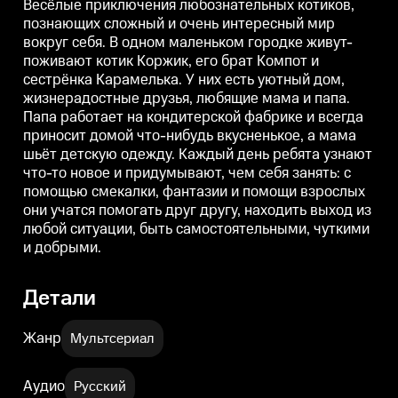
Весёлые приключения любознательных котиков,
фабрике и всегда приносит
фабрике и всегда приносит
ф
познающих сложный и очень интересный мир
домой что-нибудь вкусненькое,
домой что-нибудь вкусненькое,
д
вокруг себя. В одном маленьком городке живут-
а мама шьёт детскую одежду.
а мама шьёт детскую одежду.
а
Каждый день ребята узнают
Каждый день ребята узнают
поживают котик Коржик, его брат Компот и
что-то новое и придумывают,
что-то новое и придумывают,
ч
сестрёнка Карамелька. У них есть уютный дом,
чем себя занять: с помощью
чем себя занять: с помощью
ч
смекалки, фантазии и помощи
смекалки, фантазии и помощи
жизнерадостные друзья, любящие мама и папа.
взрослых они учатся помогать
взрослых они учатся помогать
в
Папа работает на кондитерской фабрике и всегда
друг другу, находить выход из
друг другу, находить выход из
д
приносит домой что-нибудь вкусненькое, а мама
любой ситуации, быть
любой ситуации, быть
самостоятельными, чуткими и
самостоятельными, чуткими и
шьёт детскую одежду. Каждый день ребята узнают
добрыми.
добрыми.
что-то новое и придумывают, чем себя занять: с
помощью смекалки, фантазии и помощи взрослых
они учатся помогать друг другу, находить выход из
любой ситуации, быть самостоятельными, чуткими
и добрыми.
Детали
Жанр
Мультсериал
Аудио
Русский