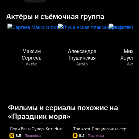
Актёры и съёмочная группа
Максим
Александра
Михаи
Сергеев
Глушинская
Хруста
Актёр
Актёр
Актёр
Фильмы и сериалы похожие на
«Праздник моря»
Леди Баг и Супер-Кот: Нью-Йорк. Союз героев
Три кота. Специальные серии
Л
8.5
·
Подписка
8.2
·
Подписка