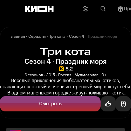
Пр
Главная
Сериалы
Три кота
Сезон 4
Праздник моря
Три кота
Сезон 4 · Праздник моря
8.2
6 сезонов
2015
Россия
Мультсериал
0+
Весёлые приключения любознательных котиков,
познающих сложный и очень интересный мир вокруг себя.
В одном маленьком городке живут-поживают котик
Коржик, его брат Компот и...
Смотреть