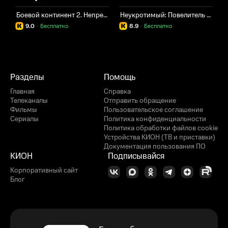
Боевой континент 2. Непревзойдённый клан Тан
Неукротимый: Повелитель Чэньцин
Х
9.0
·
Бесплатно
8.9
·
Бесплатно
Разделы
Помощь
Главная
Справка
Телеканалы
Отправить обращение
Фильмы
Пользовательское соглашение
Сериалы
Политика конфиденциальности
Политика обработки файлов cookie
Устройства КИОН (ТВ и приставки)
Документация пользования ПО
КИОН
Подписывайся
Корпоративный сайт
Блог