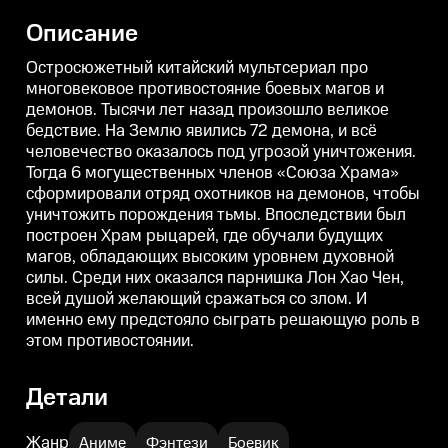
всё человечество оказалось под
всё человечество оказалось под
в
угрозой уничтожения. Тогда 6
угрозой уничтожения. Тогда 6
у
Описание
могущественных членов «Союза
могущественных членов «Союза
Храма» сформировали отряд
Храма» сформировали отряд
охотников на демонов, чтобы
охотников на демонов, чтобы
о
Остросюжетный китайский мультсериал про
уничтожить порождения тьмы.
уничтожить порождения тьмы.
многовековое противостояние боевых магов и
Впоследствии был построен
Впоследствии был построен
демонов. Тысячи лет назад произошло великое
Храм рыцарей, где обучали
Храм рыцарей, где обучали
Х
будущих магов, обладающих
будущих магов, обладающих
бедствие. На Землю явились 72 демона, и всё
высоким уровнем духовной
высоким уровнем духовной
человечество оказалось под угрозой уничтожения.
силы. Среди них оказался
силы. Среди них оказался
с
парнишка Лон Хао Чен, всей
парнишка Лон Хао Чен, всей
п
Тогда 6 могущественных членов «Союза Храма»
душой желающий сражаться со
душой желающий сражаться со
сформировали отряд охотников на демонов, чтобы
злом. И именно ему предстояло
злом. И именно ему предстояло
з
уничтожить порождения тьмы. Впоследствии был
сыграть решающую роль в этом
сыграть решающую роль в этом
противостоянии.
противостоянии.
п
построен Храм рыцарей, где обучали будущих
магов, обладающих высоким уровнем духовной
силы. Среди них оказался парнишка Лон Хао Чен,
всей душой желающий сражаться со злом. И
именно ему предстояло сыграть решающую роль в
этом противостоянии.
Детали
Жанр
Аниме
Фэнтези
Боевик