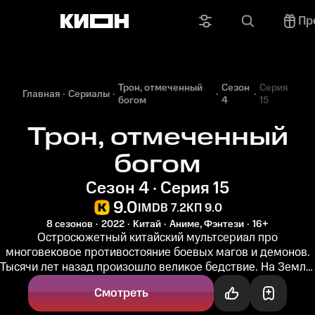
Пр
Трон, отмеченный
Сезон
Серия
Главная
Сериалы
богом
4
15
Трон, отмеченный
богом
Сезон 4 · Серия 15
9.0
IMDB 7.2
КП 9.0
8 сезонов
2022
Китай
Аниме, Фэнтези
16+
Остросюжетный китайский мультсериал про
многовековое противостояние боевых магов и демонов.
Тысячи лет назад произошло великое бедствие. На Землю
явились 72 демона, и всё...
Смотреть