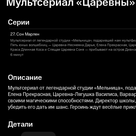
Мультсериал «Царевны» 
Серии
27. Сон Марлен
Мультсериал от легендарной студии «Мельница», подарившей нам мультфи
Пять юных волшебниц — Царевна-Несмеяна Дарья, Елена Прекрасная, Цар
Краса Длинная Коса и Спящая Царевна Соня — прибывают на остров Дивног
своими магическими способностями. Директор школы, меланхоличный вол
6 минут
хочет отправить их обратно, но девочкам удаётся убедить его дать им шанс
встречи с волшебными существами и, конечно, новые знания.
Описание
Мультсериал от легендарной студии «Мельница», по
Елена Прекрасная, Царевна-Лягушка Василиса, Варва
своими магическими способностями. Директор школы,
убедить его дать им шанс. Героинь ждут весёлые прик
Детали