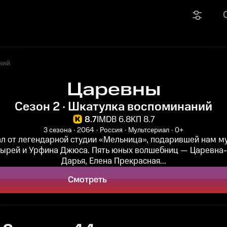
ний
Царевны
Сезон 2 · Шкатулка воспоминаний
8.7
IMDB 6.8
КП 8.7
3 сезона
2064
Россия
Мультсериал
0+
л от легендарной студии «Мельница», подарившей нам 
тырей и Урфина Джюса. Пять юных волшебниц — Царевна
Дарья, Елена Прекрасная...
Смотреть