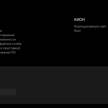
КИОН
Корпоративный сайт
е
Блог
оглашение
иальности
файлов cookie
 и приставки)
ования ПО