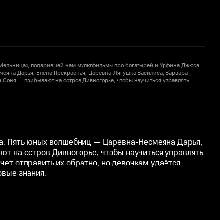
«Мельница», подарившей нам мультфильмы про богатырей и Урфина Джюса.
еяна Дарья, Елена Прекрасная, Царевна-Лягушка Василиса, Варвара-
 Соня — прибывают на остров Дивногорье, чтобы научиться управлять
К
Директор школы, меланхоличный волшебник Кощей Бессмертный, очень
кам удаётся убедить его дать им шанс. Героинь ждут весёлые приключения,
х
конечно, новые знания.
в
а. Пять юных волшебниц — Царевна-Несмеяна Дарья,
ют на остров Дивногорье, чтобы научиться управлять
ет отправить их обратно, но девочкам удаётся
овые знания.