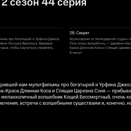
2 сезон 44 серия
28. Секрет
льмы про богатырей и Урфина Джюса.
Мультсериал от легендарной студии 
евна-Лягушка Василиса, Варвара-
Пять юных волшебниц — Царевна-Несм
орье, чтобы научиться управлять
Краса Длинная Коса и Спящая Царевна
шебник Кощей Бессмертный, очень
своими магическими способностями. 
6 минут
. Героинь ждут весёлые приключения,
хочет отправить их обратно, но девоч
встречи с волшебными существами и, 
дарившей нам мультфильмы про богатырей и Урфина Джюс
ра-Краса Длинная Коса и Спящая Царевна Соня — прибыва
 меланхоличный волшебник Кощей Бессмертный, очень хоч
лючения, встречи с волшебными существами и, конечно, н