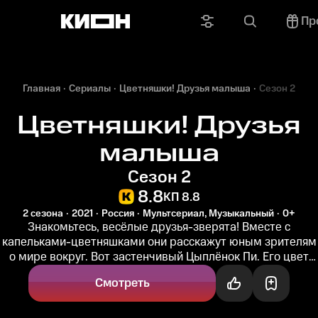
Пр
Главная
Сериалы
Цветняшки! Друзья малыша
Сезон 2
Цветняшки! Друзья
малыша
Сезон 2
8.8
КП 8.8
2 сезона
2021
Россия
Мультсериал, Музыкальный
0+
Знакомьтесь, весёлые друзья-зверята! Вместе с
капельками-цветняшками они расскажут юным зрителям
о мире вокруг. Вот застенчивый Цыплёнок Пи. Его цвет
жёлтый, и он обожает...
Смотреть