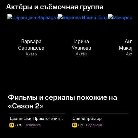
Актёры и съёмочная группа
Варвара
Ирина
Анто
Саранцева
Уханова
Макарс
Актёр
Актёр
Актёр
Фильмы и сериалы похожие на
«Сезон 2»
Цветняшки! Приключения продолжаются
Синий трактор
8.8
·
Подписка
8.1
·
Подписка