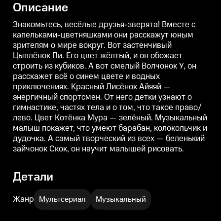
Описание
расскажет всё о синем цвете и
расскажет всё о синем цвете и
р
водных приключениях. Красный
водных приключениях. Красный
Лисёнок Айяяй — энергичный
Лисёнок Айяяй — энергичный
Знакомьтесь, весёлые друзья-зверята! Вместе с
спортсмен. От него детки
спортсмен. От него детки
с
капельками-цветняшками они расскажут юным
узнают о гимнастике, частях
узнают о гимнастике, частях
у
зрителям о мире вокруг. Вот застенчивый
тела и о том, что такое право/
тела и о том, что такое право/
т
лево. Цвет Котёнка Мура —
лево. Цвет Котёнка Мура —
л
Цыплёнок Пи. Его цвет жёлтый, и он обожает
зелёный. Музыкальный малыш
зелёный. Музыкальный малыш
строить из кубиков. А вот смелый Волчонок У, он
покажет, что умеют барабан,
покажет, что умеют барабан,
п
колокольчик и дудочка. А самый
колокольчик и дудочка. А самый
к
расскажет всё о синем цвете и водных
творческий из всех —
творческий из всех —
т
приключениях. Красный Лисёнок Айяяй —
беленький зайчонок Скок, он
беленький зайчонок Скок, он
б
энергичный спортсмен. От него детки узнают о
научит малышей рисовать.
научит малышей рисовать.
гимнастике, частях тела и о том, что такое право/
лево. Цвет Котёнка Мура — зелёный. Музыкальный
малыш покажет, что умеют барабан, колокольчик и
дудочка. А самый творческий из всех — беленький
зайчонок Скок, он научит малышей рисовать.
Детали
Жанр
Мультсериал
Музыкальный