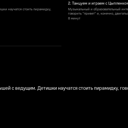
2. Танцуем и играем с Цыпленко
шки научатся стоить пирамидку,
Музыкальный и образовательный инте
говорить "привет" и, конечно, двигат
8 минут
ей с ведущим. Детишки научатся стоить пирамидку, говор