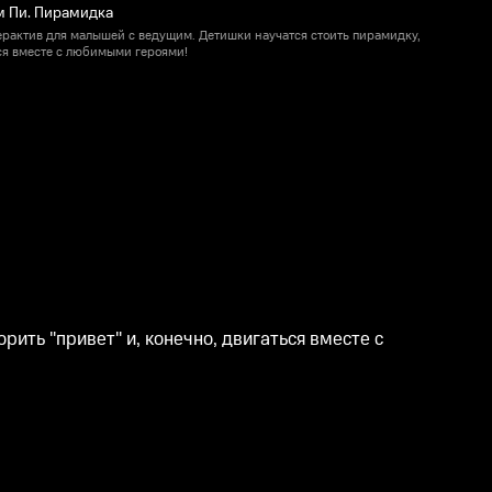
м Пи. Пирамидка
рактив для малышей с ведущим. Детишки научатся стоить пирамидку,
ься вместе с любимыми героями!
г
ить "привет" и, конечно, двигаться вместе с