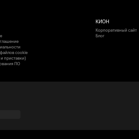
КИОН
Корпоративный сайт
е
Блог
оглашение
иальности
файлов cookie
 и приставки)
ования ПО