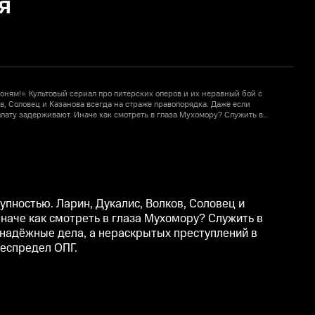
я
коням!». Культовый сериал про питерских оперов и их неравный бой с
«
в, Соловец и Казанова всегда на страже правопорядка. Даже если
п
плату задерживают. Иначе как смотреть в глаза Мухомору? Служить в
с
извание, и судьба. C юмором и находчивостью опера берутся за самые
м
туплений в Петербурге 1990-х хватает. Тут и проклятый автосервис, и
б
ограбления, и беспредел ОПГ.
в
тупностью. Ларин, Дукалис, Волков, Соловец и
Иначе как смотреть в глаза Мухомору? Служить в
езнадёжные дела, а нераскрытых преступлений в
беспредел ОПГ.