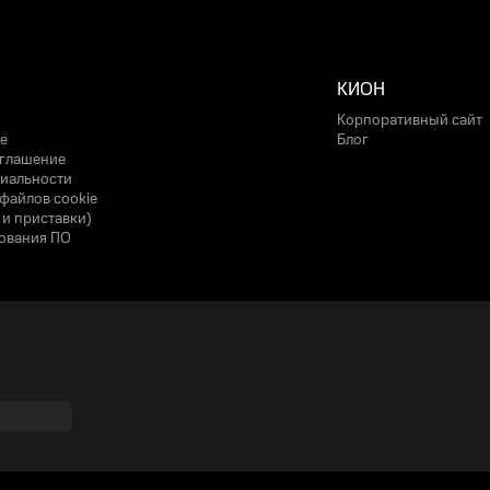
КИОН
Корпоративный сайт
е
Блог
оглашение
иальности
файлов cookie
 и приставки)
ования ПО