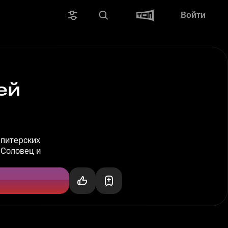
Войти
ей
 питерских
 Соловец и