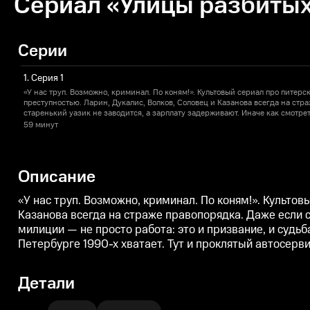
Сериал «Улицы разбитых 
Серии
1. Серия 1
«У нас труп. Возможно, криминал. По коням!». Культовый сериал про питерс
преступностью. Ларин, Дукалис, Волков, Соловец и Казанова всегда на стр
старенький уазик не заводится, а зарплату задерживают. Иначе как смотре
милиции — не просто работа: это и призвание, и судьба. C юмором и наход
59 минут
безнадёжные дела, а нераскрытых преступлений в Петербурге 1990-х хватае
вездесущие рэкетиры, и вооружённые ограбления, и беспредел ОПГ.
Описание
«У нас труп. Возможно, криминал. По коням!». Культов
Казанова всегда на страже правопорядка. Даже если с
милиции — не просто работа: это и призвание, и суд
Петербурге 1990-х хватает. Тут и проклятый автосерв
Детали