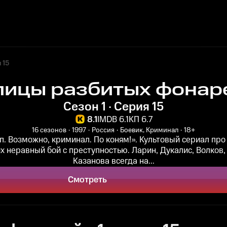
 15
лицы разбитых фонар
Сезон 1 · Серия 15
8.1
IMDB 6.1
КП 6.7
16 сезонов
1997
Россия
Боевик, Криминал
18+
уп. Возможно, криминал. По коням!». Культовый сериал про
их неравный бой с преступностью. Ларин, Дукалис, Волков,
Казанова всегда на...
Смотреть