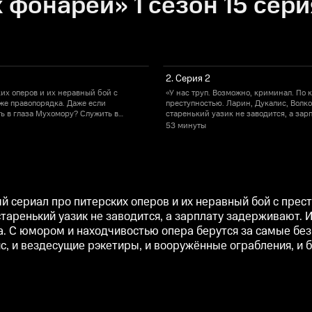
фонарей» 1 сезон 15 сери
2. Серия 2
ких оперов и их неравный бой с
«У нас труп. Возможно, криминал. По 
аже правопорядка. Даже если
преступностью. Ларин, Дукалис, Волко
ть в глаза Мухомору? Служить в
старенький уазик не заводится, а зар
чивостью опера берутся за самые
милиции — не просто работа: это и пр
53 минуты
т. Тут и проклятый автосервис, и
безнадёжные дела, а нераскрытых прес
вездесущие рэкетиры, и вооружённые 
ый сериал про питерских оперов и их неравный бой с прес
таренький уазик не заводится, а зарплату задерживают. 
ьба. C юмором и находчивостью опера берутся за самые б
ис, и вездесущие рэкетиры, и вооружённые ограбления, и 