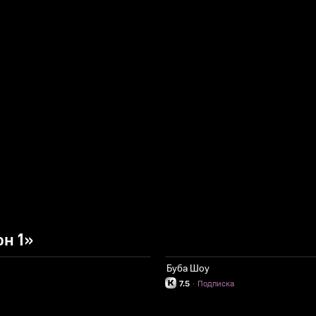
н 1»
Буба Шоу
7.5
·
Подписка