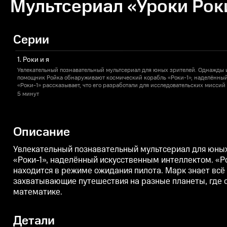
Мультсериал «Уроки Роки
Серии
1. Роки и я
Увлекательный познавательный мультсериал для юных зрителей. Однажды и
помощник Ройка обнаруживают космический корабль «Роки-1», наделённый
«Роки-1» рассказывает, что его разработали для исследовательских миссий 
находится в режиме ожидания пилота. Марк знает всё о космических стран
5 минут
капитаном звездолёта. Учёную компанию ждут захватывающие путешествия 
познакомятся с удивительными созданиями и узнают много нового о физич
математике.
Описание
Увлекательный познавательный мультсериал для юных
«Роки-1», наделённый искусственным интеллектом. «Ро
находится в режиме ожидания пилота. Марк знает всё
захватывающие путешествия на разные планеты, где о
математике.
Детали