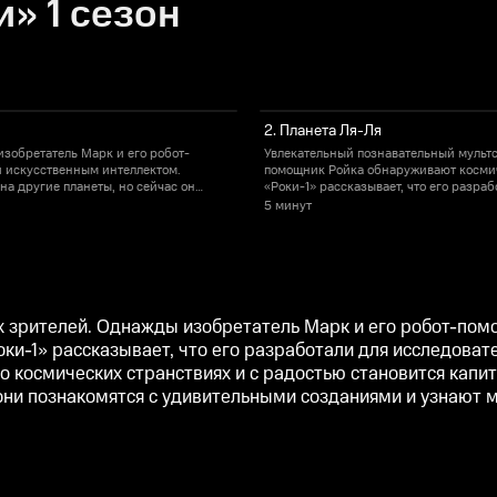
» 1 сезон
2. Планета Ля-Ля
зобретатель Марк и его робот-
Увлекательный познавательный мультс
 искусственным интеллектом.
помощник Ройка обнаруживают космич
на другие планеты, но сейчас он
«Роки-1» рассказывает, что его разра
ствиях и с радостью становится
находится в режиме ожидания пилота.
5 минут
на разные планеты, где они
капитаном звездолёта. Учёную компан
еских процессах, музыке и
познакомятся с удивительными создан
математике.
 зрителей. Однажды изобретатель Марк и его робот-пом
ки-1» рассказывает, что его разработали для исследовате
 о космических странствиях и с радостью становится кап
ни познакомятся с удивительными созданиями и узнают м