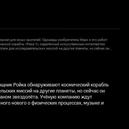
ериал для юных зрителей. Однажды изобретатель Марк и его робот-
У
еский корабль «Роки-1», наделённый искусственным интеллектом.
ботали для исследовательских миссий на другие планеты, но сейчас он
«
 Марк знает всё о космических странствиях и с радостью становится
н
ию ждут захватывающие путешествия на разные планеты, где они
к
иями и узнают много нового о физических процессах, музыке и
п
м
ощник Ройка обнаруживают космический корабль
льских миссий на другие планеты, но сейчас он
итаном звездолёта. Учёную компанию ждут
ного нового о физических процессах, музыке и