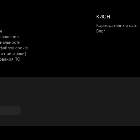
КИОН
Корпоративный сайт
е
Блог
оглашение
иальности
файлов cookie
 и приставки)
ования ПО