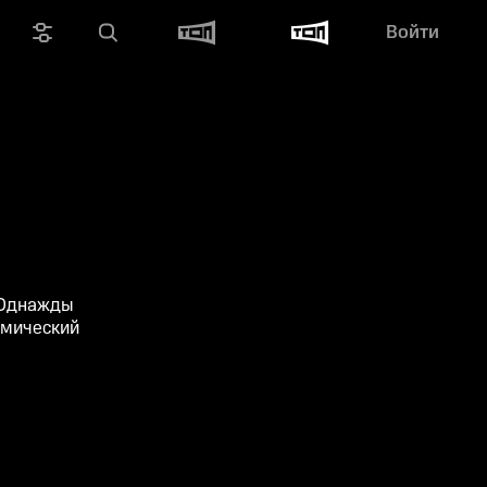
Войти
 Однажды
смический