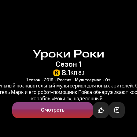
Уроки Роки
Сезон 1
8.1
КП 8.1
1 сезон
2019
Россия
Мультсериал
0+
ельный познавательный мультсериал для юных зрителей.
тель Марк и его робот-помощник Ройка обнаруживают ко
корабль «Роки-1», наделённый...
Смотреть