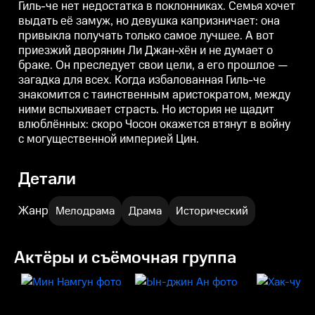
Гиль-че нет недостатка в поклонниках. Семья хочет
избалованная Гиль-че
избалованная Гиль-че
и
знакомится с таинственным
знакомится с таинственным
выдать её замуж, но девушка капризничает: она
аристократом, между ними
аристократом, между ними
привыкла получать только самое лучшее. А вот
вспыхивает страсть. Но история
вспыхивает страсть. Но история
в
не щадит влюблённых: скоро
не щадит влюблённых: скоро
приезжий дворянин Ли Джан-хён и не думает о
Чосон окажется втянут в войну с
Чосон окажется втянут в войну с
Ч
браке. Он преследует свои цели, а его прошлое —
могущественной империей Цин.
могущественной империей Цин.
загадка для всех. Когда избалованная Гиль-че
знакомится с таинственным аристократом, между
ними вспыхивает страсть. Но история не щадит
влюблённых: скоро Чосон окажется втянут в войну
с могущественной империей Цин.
Детали
Жанр
Мелодрама
Драма
Исторический
Актёры и съёмочная группа