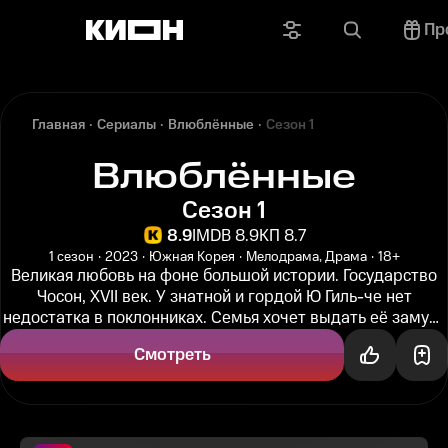
Пр
Главная
Сериалы
Влюблённые
Сезон 1
Влюблённые
Сезон 1
8.9
IMDB 8.9
КП 8.7
1 сезон
2023
Южная Корея
Мелодрама, Драма
18+
Великая любовь на фоне большой истории. Государство
Чосон, XVII век. У знатной и гордой Ю Гиль-че нет
недостатка в поклонниках. Семья хочет выдать её замуж,
но девушка...
Смотреть