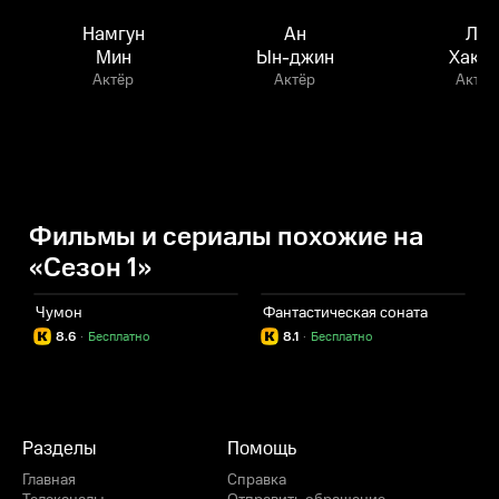
Намгун
Ан
Ли
Мин
Ын-джин
Хак-ч
Актёр
Актёр
Актёр
Фильмы и сериалы похожие на
«Сезон 1»
Чумон
Фантастическая соната
К
8.6
·
Бесплатно
8.1
·
Бесплатно
Разделы
Помощь
Главная
Справка