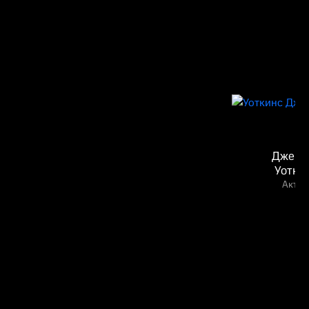
Джейс
Уотки
Актёр