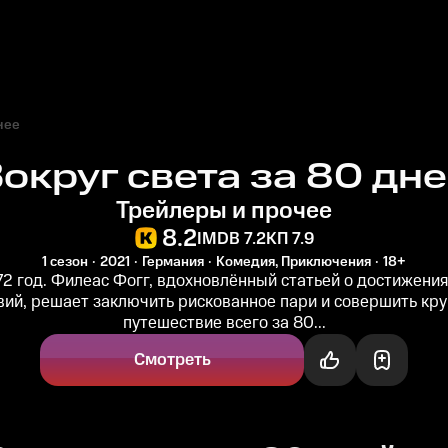
чее
округ света за 80 дн
Трейлеры и прочее
8.2
IMDB 7.2
КП 7.9
1 сезон
2021
Германия
Комедия, Приключения
18+
72 год. Филеас Фогг, вдохновлённый статьей о достижения
вий, решает заключить рискованное пари и совершить кру
путешествие всего за 80...
Смотреть