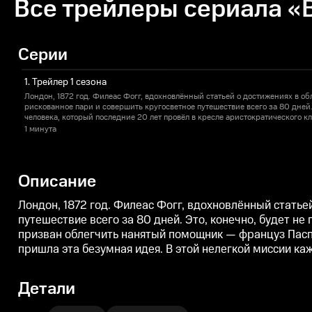
Все трейлеры сериала «В
Серии
1. Трейлер 1 сезона
Лондон, 1872 год. Филеас Фогг, вдохновлённый статьей о достижениях в о
рискованное пари и совершить кругосветное путешествие всего за 80 дней. 
человека, который последние 20 лет провёл в кресле аристократического кл
облегчить нанятый помощник — француз Паспарту. В дороге к ним присое
1 минута
Daily Telegraph, которой первой в голову пришла эта безумная идея. В это
команды придется превзойти себя и научиться друг другу доверять.
Описание
Лондон, 1872 год. Филеас Фогг, вдохновлённый статье
путешествие всего за 80 дней. Это, конечно, будет не
призван облегчить нанятый помощник — француз Паспар
пришла эта безумная идея. В этой нелегкой миссии ка
Детали