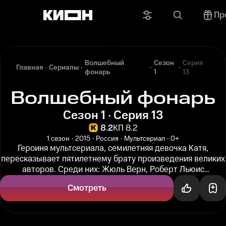
Пр
Волшебный
Сезон
Серия
Главная
Сериалы
фонарь
1
13
Волшебный фонарь
Сезон 1 · Серия 13
8.2
КП 8.2
1 сезон
2015
Россия
Мультсериал
0+
Героиня мультсериала, семилетняя девочка Катя,
пересказывает пятилетнему брату произведения великих
авторов. Среди них: Жюль Верн, Роберт Льюис
Стивенсон, Артур Конан Дойл...
Смотреть