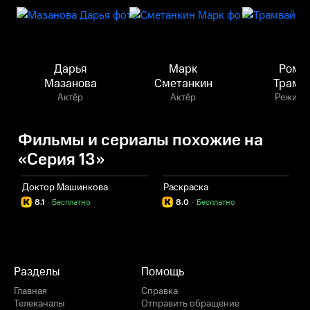
Дарья
Марк
Рома
Мазанова
Сметанкин
Трамв
Актёр
Актёр
Режисс
Фильмы и сериалы похожие на
«Серия 13»
Доктор Машинкова
Раскраска
Г
8.1
·
Бесплатно
8.0
·
Бесплатно
Разделы
Помощь
Главная
Справка
Телеканалы
Отправить обращение