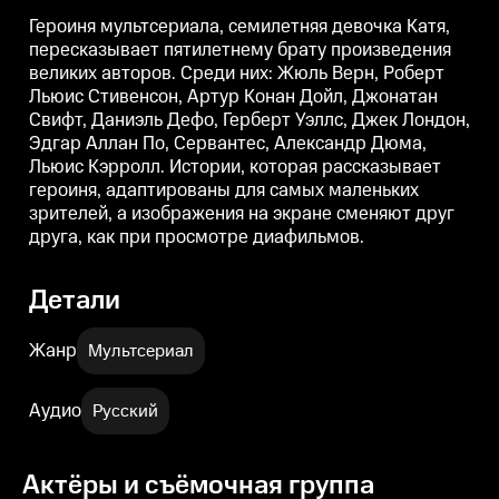
Аллан По, Сервантес, Александр
Аллан По, Сервантес, Александр
А
Дюма, Льюис Кэрролл. Истории,
Дюма, Льюис Кэрролл. Истории,
Героиня мультсериала, семилетняя девочка Катя,
которая рассказывает героиня,
которая рассказывает героиня,
к
пересказывает пятилетнему брату произведения
адаптированы для самых
адаптированы для самых
великих авторов. Среди них: Жюль Верн, Роберт
маленьких зрителей, а
маленьких зрителей, а
м
изображения на экране
изображения на экране
Льюис Стивенсон, Артур Конан Дойл, Джонатан
сменяют друг друга, как при
сменяют друг друга, как при
с
Свифт, Даниэль Дефо, Герберт Уэллс, Джек Лондон,
просмотре диафильмов.
просмотре диафильмов.
Эдгар Аллан По, Сервантес, Александр Дюма,
Льюис Кэрролл. Истории, которая рассказывает
героиня, адаптированы для самых маленьких
зрителей, а изображения на экране сменяют друг
друга, как при просмотре диафильмов.
Детали
Жанр
Мультсериал
Аудио
Русский
Актёры и съёмочная группа